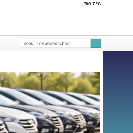
9.7 ℃