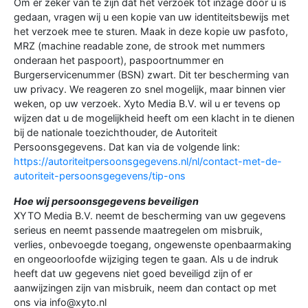
Om er zeker van te zijn dat het verzoek tot inzage door u is
gedaan, vragen wij u een kopie van uw identiteitsbewijs met
het verzoek mee te sturen. Maak in deze kopie uw pasfoto,
MRZ (machine readable zone, de strook met nummers
onderaan het paspoort), paspoortnummer en
Burgerservicenummer (BSN) zwart. Dit ter bescherming van
uw privacy. We reageren zo snel mogelijk, maar binnen vier
weken, op uw verzoek. Xyto Media B.V. wil u er tevens op
wijzen dat u de mogelijkheid heeft om een klacht in te dienen
bij de nationale toezichthouder, de Autoriteit
Persoonsgegevens. Dat kan via de volgende link:
https://autoriteitpersoonsgegevens.nl/nl/contact-met-de-
autoriteit-persoonsgegevens/tip-ons
Hoe wij persoonsgegevens beveiligen
XYTO Media B.V. neemt de bescherming van uw gegevens
serieus en neemt passende maatregelen om misbruik,
verlies, onbevoegde toegang, ongewenste openbaarmaking
en ongeoorloofde wijziging tegen te gaan. Als u de indruk
heeft dat uw gegevens niet goed beveiligd zijn of er
aanwijzingen zijn van misbruik, neem dan contact op met
ons via info@xyto.nl