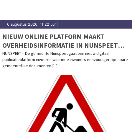
6 augustus 2026, 11:22 uur
|
NIEUW ONLINE PLATFORM MAAKT
OVERHEIDSINFORMATIE IN NUNSPEET
BETER TOEGANKELIJK
NUNSPEET – De gemeente Nunspeet gaat een nieuw digitaal
publicatieplatform invoeren waarmee inwoners eenvoudiger openbare
gemeentelijke documenten [...]