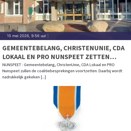
15 mei 2026, 9:56 uur
|
GEMEENTEBELANG, CHRISTENUNIE, CDA
LOKAAL EN PRO NUNSPEET ZETTEN
COALITIEBESPREKINGEN VOORT
NUNSPEET - Gemeentebelang, ChristenUnie, CDA Lokaal en PRO
Nunspeet zullen de coalitiebesprekingen voortzetten. Daarbij wordt
nadrukkelijk gekeken [...]