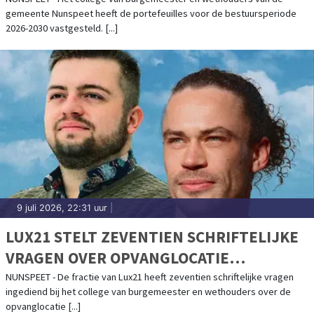
gemeente Nunspeet heeft de portefeuilles voor de bestuursperiode
2026-2030 vastgesteld. [...]
9 juli 2026, 22:31 uur
|
LUX21 STELT ZEVENTIEN SCHRIFTELIJKE
VRAGEN OVER OPVANGLOCATIE
ELSPETERWEG
NUNSPEET - De fractie van Lux21 heeft zeventien schriftelijke vragen
ingediend bij het college van burgemeester en wethouders over de
opvanglocatie [...]