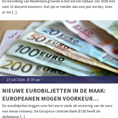
De bevolking van Nederland groeide in het eerste halfjaar van 2026 met
ruim 23 duizend inwoners. Dat zijn er minder dan een jaar eerder, toen
er tot [...]
27 juli 2026, 8:36 uur
|
NIEUWE EUROBILJETTEN IN DE MAAK:
EUROPEANEN MOGEN VOORKEUR
AANGEVEN
De eurobiljetten krijgen voor het eerst sinds de invoering van de euro
een nieuw ontwerp. De Europese Centrale Bank (ECB) heeft de
definitieve [...]