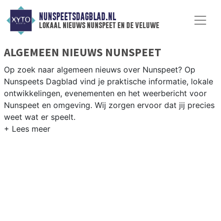
NUNSPEETSDAGBLAD.NL
lokaal nieuws nunspeet en de veluwe
ALGEMEEN NIEUWS NUNSPEET
Op zoek naar algemeen nieuws over Nunspeet? Op
Nunspeets Dagblad vind je praktische informatie, lokale
ontwikkelingen, evenementen en het weerbericht voor
Nunspeet en omgeving. Wij zorgen ervoor dat jij precies
weet wat er speelt.
PRAKTISCHE INFORMATIE NUNSPEET
Van werkzaamheden op de A28 en de heidewegen tot
evenementen in Nunspeet centrum en het weersbericht
voor de Veluwe rondom Nunspeet.