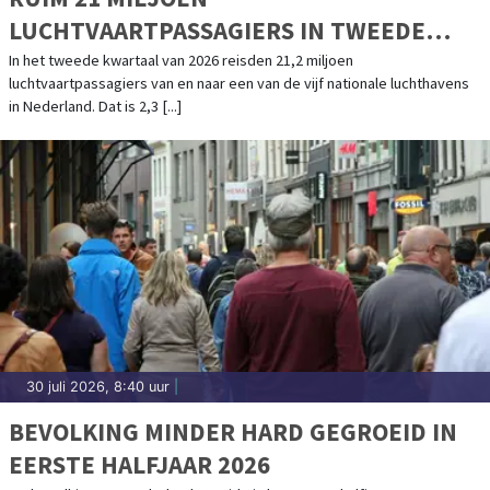
LUCHTVAARTPASSAGIERS IN TWEEDE
KWARTAAL, WEL MINDER VLUCHTEN
In het tweede kwartaal van 2026 reisden 21,2 miljoen
luchtvaartpassagiers van en naar een van de vijf nationale luchthavens
in Nederland. Dat is 2,3 [...]
30 juli 2026, 8:40 uur
|
BEVOLKING MINDER HARD GEGROEID IN
EERSTE HALFJAAR 2026