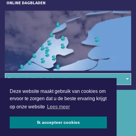
ONLINE DAGBLADEN
Overige dagbladen in de regio
Deze website maakt gebruik van cookies om
Algemene voorwaarden
ervoor te zorgen dat u de beste ervaring krijgt
op onze website
Lees meer
Disclaimer
Privacy Statement
Ik accepteer cookies
Copyright (c) 2026 | Nunspeetsdagblad.nl - Alle rechten