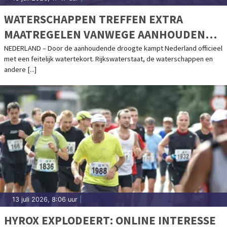
WATERSCHAPPEN TREFFEN EXTRA
MAATREGELEN VANWEGE AANHOUDENDE
DROOGTE
NEDERLAND – Door de aanhoudende droogte kampt Nederland officieel
met een feitelijk watertekort. Rijkswaterstaat, de waterschappen en
andere [...]
13 juli 2026, 8:06 uur
|
HYROX EXPLODEERT: ONLINE INTERESSE