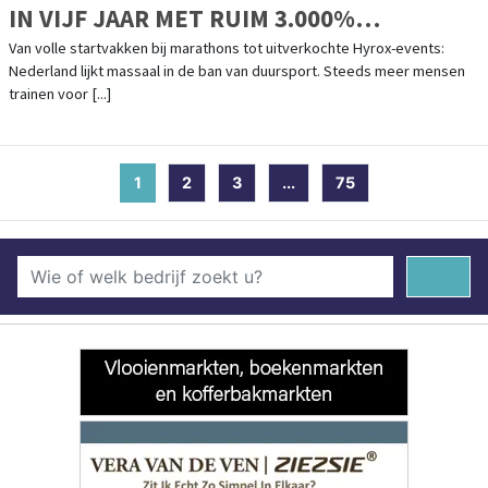
IN VIJF JAAR MET RUIM 3.000%
GESTEGEN
Van volle startvakken bij marathons tot uitverkochte Hyrox-events:
Nederland lijkt massaal in de ban van duursport. Steeds meer mensen
trainen voor [...]
1
(current)
2
3
...
75