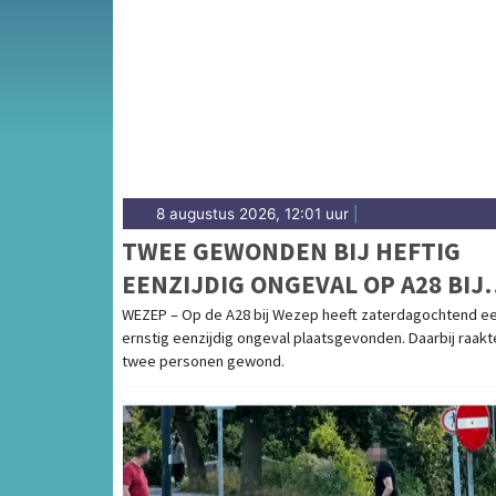
Van incidenten op de A28 en de N309 tot me
Hulshorst op de Veluwe — onze redactie bre
8 augustus 2026, 12:01 uur
|
TWEE GEWONDEN BIJ HEFTIG
EENZIJDIG ONGEVAL OP A28 BIJ
WEZEP
WEZEP – Op de A28 bij Wezep heeft zaterdagochtend e
ernstig eenzijdig ongeval plaatsgevonden. Daarbij raakt
twee personen gewond.