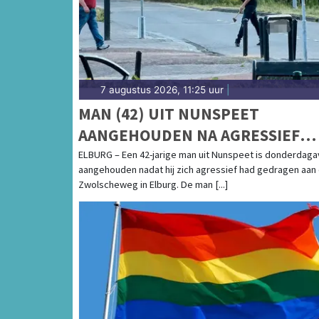
7 augustus 2026, 11:25 uur
|
MAN (42) UIT NUNSPEET
AANGEHOUDEN NA AGRESSIEF
GEDRAG MET HAKBIJL IN ELBUR
ELBURG – Een 42-jarige man uit Nunspeet is donderdag
aangehouden nadat hij zich agressief had gedragen aan
Zwolscheweg in Elburg. De man [...]