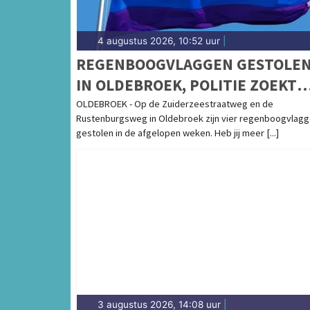
4 augustus 2026, 10:52 uur
|
REGENBOOGVLAGGEN GESTOLE
IN OLDEBROEK, POLITIE ZOEKT
GETUIGEN
OLDEBROEK - Op de Zuiderzeestraatweg en de
Rustenburgsweg in Oldebroek zijn vier regenboogvlag
gestolen in de afgelopen weken. Heb jij meer [...]
3 augustus 2026, 14:08 uur
|