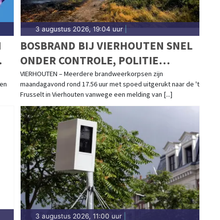
3 augustus 2026, 19:04 uur
|
N
BOSBRAND BIJ VIERHOUTEN SNEL
ONDER CONTROLE, POLITIE
ONDERZOEKT MOGELIJKE
VIERHOUTEN – Meerdere brandweerkorpsen zijn
gen
maandagavond rond 17.56 uur met spoed uitgerukt naar de 't
BRANDSTICHTING
Frusselt in Vierhouten vanwege een melding van [...]
3 augustus 2026, 11:00 uur
|