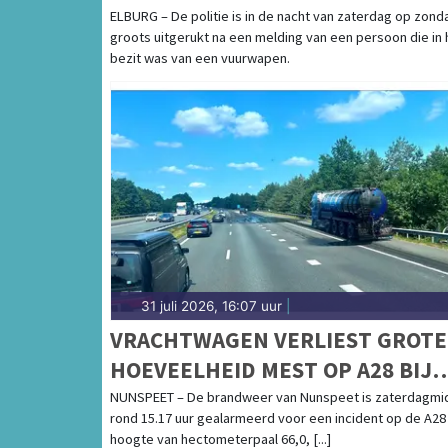
ELBURG
ELBURG – De politie is in de nacht van zaterdag op zond
groots uitgerukt na een melding van een persoon die in 
bezit was van een vuurwapen.
31 juli 2026, 16:07 uur
|
VRACHTWAGEN VERLIEST GROTE
HOEVEELHEID MEST OP A28 BIJ
NUNSPEET, VERKEER ONDERVIN
NUNSPEET – De brandweer van Nunspeet is zaterdagmi
rond 15.17 uur gealarmeerd voor een incident op de A28
HINDER
hoogte van hectometerpaal 66,0, [...]