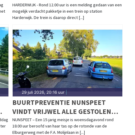
ag
HARDERWIJK - Rond 12.00 uur is een melding gedaan van een
het
mogelijk verdacht pakketje in een trein op station
Harderwijk. De trein is daarop direct [...]
29 juli 2026, 20:16 uur
|
BUURTPREVENTIE NUNSPEET
VINDT VRIJWEL ALLE GESTOLEN
DT
SPULLEN TERUG NA BEROVING
ddag
NUNSPEET – Een 15-jarig meisje is woensdagavond rond
 ter
18.00 uur beroofd van haar tas op de rotonde van de
Elburgerweg met de F.A. Molijnlaan in [...]