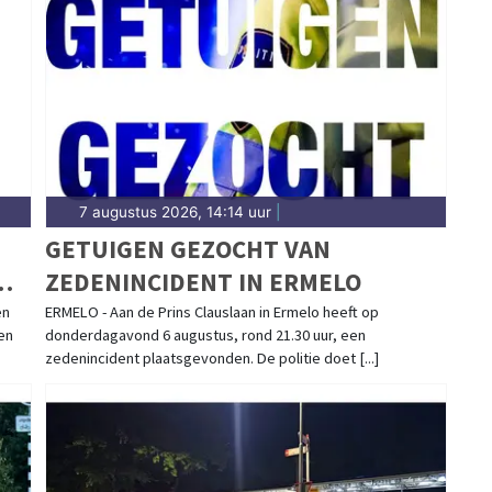
ldingen in Nunspeet, Elspeet, Vierhouten en
ngt het 112-nieuws.
7 augustus 2026, 14:14 uur
|
GETUIGEN GEZOCHT VAN
ZEDENINCIDENT IN ERMELO
en
ERMELO - Aan de Prins Clauslaan in Ermelo heeft op
en
donderdagavond 6 augustus, rond 21.30 uur, een
zedenincident plaatsgevonden. De politie doet [...]