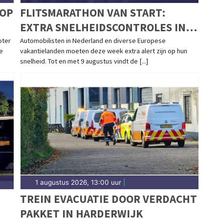
 OP
FLITSMARATHON VAN START:
EXTRA SNELHEIDSCONTROLES IN
NEDERLAND EN POPULAIRE
oter
Automobilisten in Nederland en diverse Europese
e
vakantielanden moeten deze week extra alert zijn op hun
VAKANTIELANDEN
snelheid. Tot en met 9 augustus vindt de [...]
1 augustus 2026, 13:00 uur
|
TREIN EVACUATIE DOOR VERDACHT
PAKKET IN HARDERWIJK