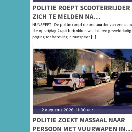
POLITIE ROEPT SCOOTERRIJDER
ZICH TE MELDEN NA
GEWELDDADIGE POGING TOT
NUNSPEET - De politie roept de bestuurder van een sco
die op vrijdag 24 juli betrokken was bij een gewelddadig
BEROVING IN NUNSPEET
poging tot beroving in Nunspeet [...]
2 augustus 2026, 11:30 uur
|
POLITIE ZOEKT MASSAAL NAAR
PERSOON MET VUURWAPEN IN