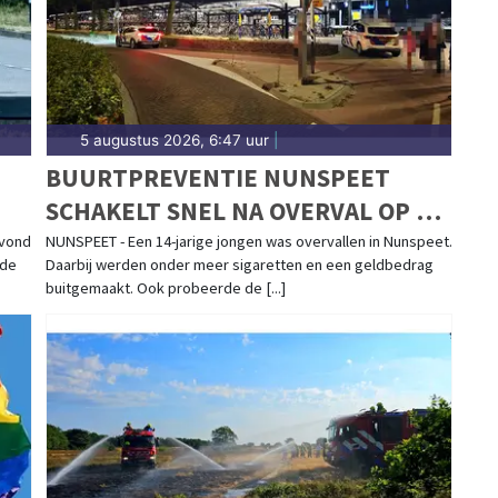
5 augustus 2026, 6:47 uur
|
BUURTPREVENTIE NUNSPEET
SCHAKELT SNEL NA OVERVAL OP 14-
G
JARIGE: VERDACHTE
avond
NUNSPEET - Een 14-jarige jongen was overvallen in Nunspeet.
 de
Daarbij werden onder meer sigaretten en een geldbedrag
AANGEHOUDEN
buitgemaakt. Ook probeerde de [...]