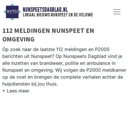
NUNSPEETSDAGBLAD.NL
lokaal nieuws nunspeet en de veluwe
112 MELDINGEN NUNSPEET EN
OMGEVING
Op zoek naar de laatste 112 meldingen en P2000
berichten uit Nunspeet? Op Nunspeets Dagblad vind je
alle inzetten van brandweer, politie en ambulance in
Nunspeet en omgeving. Wij volgen de P2000 meldkamer
op de voet en brengen de complete verhalen achter de
hulpdiensten bij jou thuis.
P2000 MELDINGEN NUNSPEET
Van incidenten op de A28 en de N309 tot meldingen in
Nunspeet, Elspeet, Vierhouten en Hulshorst op de
Veluwe — onze redactie brengt het 112-nieuws.