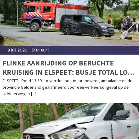
9 juli 2026, 15:14 uur
|
FLINKE AANRIJDING OP BERUCHTE
KRUISING IN ELSPEET: BUSJE TOTAL LOSS
NA BOTSING MET LANTAARNPAAL
ELSPEET - Rond 13:30 uur werden politie, brandweer, ambulance en de
provincie Gelderland gealarmeerd voor een verkeersongeval op de
Uddelerweg in [...]