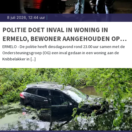
8 juli 2026, 12:44 uur
|
POLITIE DOET INVAL IN WONING IN
ERMELO, BEWONER AANGEHOUDEN OP
VERDENKING VAN DRUGSHANDEL
ERMELO - De politie heeft dinsdagavond rond 23.00 uur samen met de
Ondersteuningsgroep (OG) een inval gedaan in een woning aan de
Knibbelakker in [...]