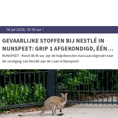
16 juli 2026, 10:16 uur
|
GEVAARLIJKE STOFFEN BIJ NESTLÉ IN
NUNSPEET: GRIP 1 AFGEKONDIGD, ÉÉN
PERSOON MET SPOED NAAR ZIEKENHUIS
NUNSPEET - Rond 08.45 uur zijn de hulpdiensten massaal uitgerukt naar
de vestiging van Nestlé aan de Laan in Nunspeet.