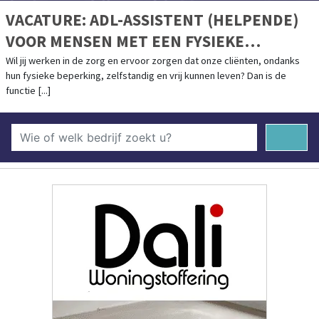
VACATURE: ADL-ASSISTENT (HELPENDE)
VOOR MENSEN MET EEN FYSIEKE
BEPERKING - ZWOLLE STADSHAGEN &
Wil jij werken in de zorg en ervoor zorgen dat onze cliënten, ondanks
hun fysieke beperking, zelfstandig en vrij kunnen leven? Dan is de
ZWOLLE ITTERSUMERLANDEN
functie [...]