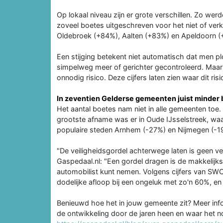
Op lokaal niveau zijn er grote verschillen. Zo wer
zoveel boetes uitgeschreven voor het niet of ve
Oldebroek (+84%), Aalten (+83%) en Apeldoorn (+
Een stijging betekent niet automatisch dat men pl
simpelweg meer of gerichter gecontroleerd. Maar é
onnodig risico. Deze cijfers laten zien waar dit ri
In zeventien Gelderse gemeenten juist minder
Het aantal boetes nam niet in alle gemeenten toe. 
grootste afname was er in Oude IJsselstreek, wa
populaire steden Arnhem (-27%) en Nijmegen (-19
"De veiligheidsgordel achterwege laten is geen ve
Gaspedaal.nl: "Een gordel dragen is de makkelijkst
automobilist kunt nemen. Volgens cijfers van SWO
dodelijke afloop bij een ongeluk met zo'n 60%, en
Benieuwd hoe het in jouw gemeente zit? Meer inf
de ontwikkeling door de jaren heen en waar het nog