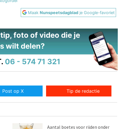
utogordel
Maak
Nunspeetsdagblad
je Google-favoriet
ip, foto of video die je
s wilt delen?
.
06 - 574 71 321
Post op X
Tip de redactie
Aantal boetes voor rijden onder