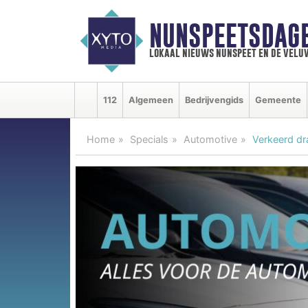
NUNSPEETSDAG
lokaal nieuws nunspeet en de velu
112
Algemeen
Bedrijvengids
Gemeente
Home
Specials
Automotive
Verkeerd dr