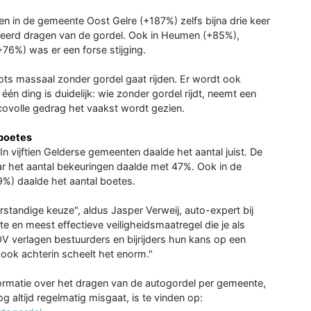
den in de gemeente Oost Gelre (+187%) zelfs bijna drie keer
rkeerd dragen van de gordel. Ook in Heumen (+85%),
76%) was er een forse stijging.
ots massaal zonder gordel gaat rijden. Er wordt ook
én ding is duidelijk: wie zonder gordel rijdt, neemt een
sicovolle gedrag het vaakst wordt gezien.
 boetes
In vijftien Gelderse gemeenten daalde het aantal juist. De
ar het aantal bekeuringen daalde met 47%. Ook in de
%) daalde het aantal boetes.
rstandige keuze", aldus Jasper Verweij, auto-expert bij
e en meest effectieve veiligheidsmaatregel die je als
V verlagen bestuurders en bijrijders hun kans op een
 ook achterin scheelt het enorm."
ormatie over het dragen van de autogordel per gemeente,
 altijd regelmatig misgaat, is te vinden op: