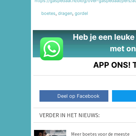
https://gaspedaal.nl/blog/over-gaspedaal/pers/a
boetes
,
dragen
,
gordel
Heb je een leuke t
met on
APP ONS!
T
Deel op Facebook
VERDER IN HET NIEUWS:
Meer boetes voor de meeste