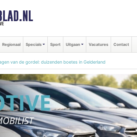
BLAD.NL
we
Regionaal
Specials
Sport
Uitgaan
Vacatures
Contact
agen van de gordel: duizenden boetes in Gelderland