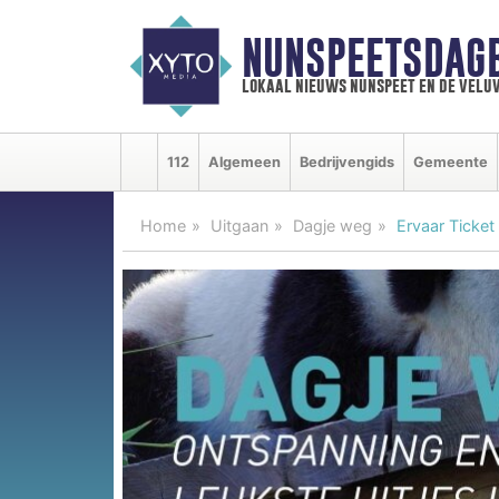
NUNSPEETSDAG
lokaal nieuws nunspeet en de velu
112
Algemeen
Bedrijvengids
Gemeente
Home
Uitgaan
Dagje weg
Ervaar Ticket 