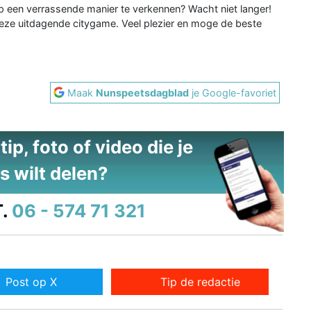
p een verrassende manier te verkennen? Wacht niet langer!
eze uitdagende citygame. Veel plezier en moge de beste
Maak
Nunspeetsdagblad
je Google-favoriet
ip, foto of video die je
s wilt delen?
.
06 - 574 71 321
Post op X
Tip de redactie