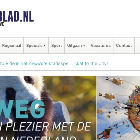
BLAD.NL
we
Regionaal
Specials
Sport
Uitgaan
Vacatures
Contact
to Ride in het nieuwste stadsspel Ticket to the City!