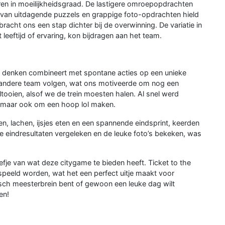
ëren in moeilijkheidsgraad. De lastigere omroepopdrachten
mix van uitdagende puzzels en grappige foto-opdrachten hield
bracht ons een stap dichter bij de overwinning. De variatie in
eeftijd of ervaring, kon bijdragen aan het team.
sch denken combineert met spontane acties op een unieke
 andere team volgen, wat ons motiveerde om nog een
oltooien, alsof we de trein moesten halen. Al snel werd
it, maar ook om een hoop lol maken.
, lachen, ijsjes eten en een spannende eindsprint, keerden
de eindresultaten vergeleken en de leuke foto’s bekeken, was
fje van wat deze citygame te bieden heeft. Ticket to the
espeeld worden, wat het een perfect uitje maakt voor
egisch meesterbrein bent of gewoon een leuke dag wilt
en!