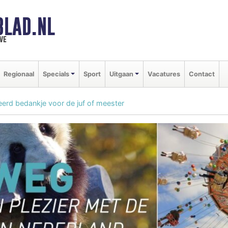
BLAD.NL
we
Regionaal
Specials
Sport
Uitgaan
Vacatures
Contact
erd bedankje voor de juf of meester