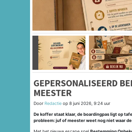
Vorige
GEPERSONALISEERD BE
MEESTER
Door
Redactie
op
8 juni 2026, 9:24 uur
De koffer staat klaar, de boardingpas ligt op taf
probleem: juf of meester weet nog niet waar de
Met het nieuwe escape spel
Bestemming Onbek