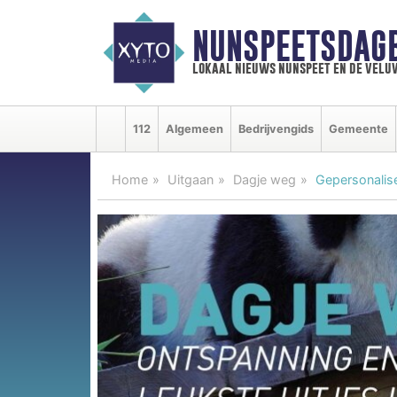
NUNSPEETSDAG
lokaal nieuws nunspeet en de velu
112
Algemeen
Bedrijvengids
Gemeente
Home
Uitgaan
Dagje weg
Gepersonalise