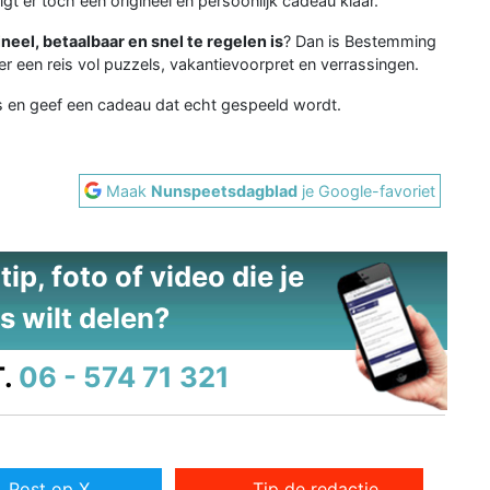
 ligt er toch een origineel en persoonlijk cadeau klaar.
ineel, betaalbaar en snel te regelen is
? Dan is Bestemming
r een reis vol puzzels, vakantievoorpret en verrassingen.
s en geef een cadeau dat echt gespeeld wordt.
Maak
Nunspeetsdagblad
je Google-favoriet
ip, foto of video die je
s wilt delen?
.
06 - 574 71 321
Post op X
Tip de redactie