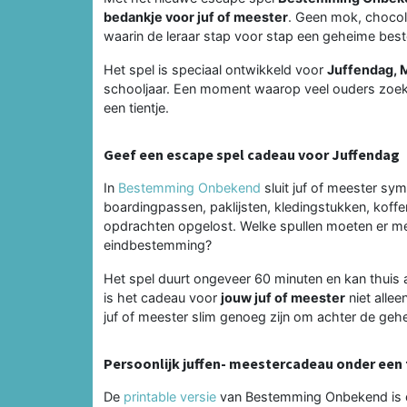
bedankje voor juf of meester
. Geen mok, chocol
waarin de leraar stap voor stap een geheime be
Het spel is speciaal ontwikkeld voor
Juffendag, 
schooljaar. Een moment waarop veel ouders zoeke
een tientje.
Geef een escape spel cadeau voor Juffendag
In
Bestemming Onbekend
sluit juf of meester sy
boardingpassen, paklijsten, kledingstukken, koff
opdrachten opgelost. Welke spullen moeten er mee 
eindbestemming?
Het spel duurt ongeveer 60 minuten en kan thuis 
is het cadeau voor
jouw juf of meester
niet allee
juf of meester slim genoeg zijn om achter de g
Persoonlijk juffen- meestercadeau onder een 
De
printable versie
van Bestemming Onbekend is dir