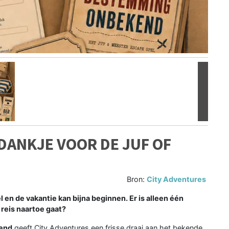
Volgen
DANKJE VOOR DE JUF OF
Bron:
City Adventures
el en de vakantie kan bijna beginnen. Er is alleen één
 reis naartoe gaat?
end
geeft City Adventures een frisse draai aan het bekende