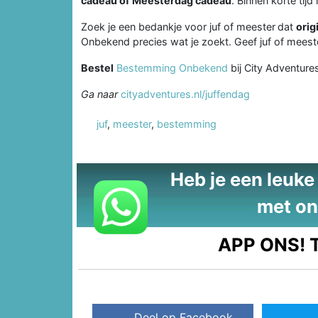
cadeau of Meesterdag cadeau
. Binnen korte tijd
Zoek je een bedankje voor juf of meester
dat
orig
Onbekend precies wat je zoekt. Geef juf of meeste
Bestel
Bestemming Onbekend
bij City Adventure
Ga naar
cityadventures.nl/juffendag
juf
,
meester
,
bestemming
Heb je een leuke t
met on
APP ONS!
T
Deel op Facebook