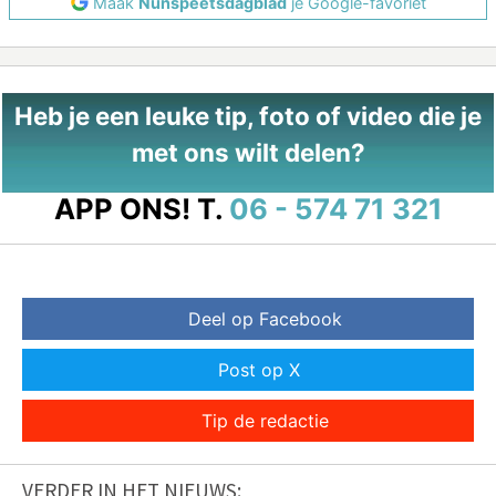
Maak
Nunspeetsdagblad
je Google-favoriet
Heb je een leuke tip, foto of video die je
met ons wilt delen?
APP ONS!
T.
06 - 574 71 321
Deel op Facebook
Post op X
Tip de redactie
VERDER IN HET NIEUWS: