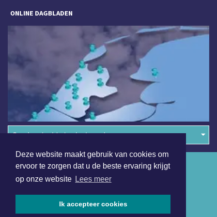
ONLINE DAGBLADEN
Overige dagbladen in de regio
Deze website maakt gebruik van cookies om
Algemene voorwaarden
ervoor te zorgen dat u de beste ervaring krijgt
op onze website
Lees meer
Disclaimer
Privacy Statement
Ik accepteer cookies