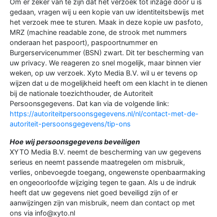
Om er zeker van te zijn dat het verzoek tot inzage door u is
gedaan, vragen wij u een kopie van uw identiteitsbewijs met
het verzoek mee te sturen. Maak in deze kopie uw pasfoto,
MRZ (machine readable zone, de strook met nummers
onderaan het paspoort), paspoortnummer en
Burgerservicenummer (BSN) zwart. Dit ter bescherming van
uw privacy. We reageren zo snel mogelijk, maar binnen vier
weken, op uw verzoek. Xyto Media B.V. wil u er tevens op
wijzen dat u de mogelijkheid heeft om een klacht in te dienen
bij de nationale toezichthouder, de Autoriteit
Persoonsgegevens. Dat kan via de volgende link:
https://autoriteitpersoonsgegevens.nl/nl/contact-met-de-
autoriteit-persoonsgegevens/tip-ons
Hoe wij persoonsgegevens beveiligen
XYTO Media B.V. neemt de bescherming van uw gegevens
serieus en neemt passende maatregelen om misbruik,
verlies, onbevoegde toegang, ongewenste openbaarmaking
en ongeoorloofde wijziging tegen te gaan. Als u de indruk
heeft dat uw gegevens niet goed beveiligd zijn of er
aanwijzingen zijn van misbruik, neem dan contact op met
ons via info@xyto.nl