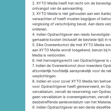
2. XYTO Media heeft het recht om de bevesti
ontvangst van de aanvaarding.
3. XYTO Media is niet gehouden aan een Aanbo
verwachten of heeft moeten begrijpen of behoo
vergissing of verschrijving bevat. Aan deze ve
ontlenen.
4. Indien Opdrachtgever een reeds bevestigde 
gemaakte kosten (inclusief de bestede tijd) in 
5. Elke Overeenkomst die met XYTO Media wor
aan XYTO Media wordt toegekend, berust bij het
Media is verbonden.
6. Het herroepingsrecht van Opdrachtgever is u
7. Indien de Overeenkomst door meerdere Opd
afzonderlijk hoofdelijk aansprakelijk voor de 
verplichtingen.
8. Indien en voor zover XYTO Media ten behoe
voor Opdrachtgever heeft gereserveerd, en Opd
vervaldatum, vervalt de reservering van Opdra
geen vervaldatum is overeengekomen, vervalt de
desbetreffende aanleverdatum van het Materiaa
9. Indien Opdrachtgever en een derde dezelfde