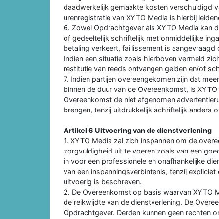
daadwerkelijk gemaakte kosten verschuldigd v
urenregistratie van XYTO Media is hierbij leiden
6. Zowel Opdrachtgever als XYTO Media kan d
of gedeeltelijk schriftelijk met onmiddellijke i
betaling verkeert, faillissement is aangevraagd 
Indien een situatie zoals hierboven vermeld z
restitutie van reeds ontvangen gelden en/of s
7. Indien partijen overeengekomen zijn dat me
binnen de duur van de Overeenkomst, is XYTO 
Overeenkomst de niet afgenomen advertentieru
brengen, tenzij uitdrukkelijk schriftelijk ander
Artikel 6 Uitvoering van de dienstverlening
1. XYTO Media zal zich inspannen om de overe
zorgvuldigheid uit te voeren zoals van een go
in voor een professionele en onafhankelijke die
van een inspanningsverbintenis, tenzij expliciet
uitvoerig is beschreven.
2. De Overeenkomst op basis waarvan XYTO Med
de reikwijdte van de dienstverlening. De Over
Opdrachtgever. Derden kunnen geen rechten ont