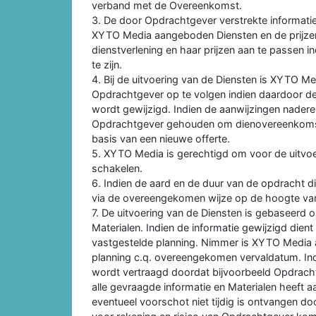
verband met de Overeenkomst.
3. De door Opdrachtgever verstrekte informati
XYTO Media aangeboden Diensten en de prijzen
dienstverlening en haar prijzen aan te passen ind
te zijn.
4. Bij de uitvoering van de Diensten is XYTO M
Opdrachtgever op te volgen indien daardoor 
wordt gewijzigd. Indien de aanwijzingen nade
Opdrachtgever gehouden om dienovereenkomst
basis van een nieuwe offerte.
5. XYTO Media is gerechtigd om voor de uitvoer
schakelen.
6. Indien de aard en de duur van de opdracht 
via de overeengekomen wijze op de hoogte va
7. De uitvoering van de Diensten is gebaseerd 
Materialen. Indien de informatie gewijzigd die
vastgestelde planning. Nimmer is XYTO Media aan
planning c.q. overeengekomen vervaldatum. Ind
wordt vertraagd doordat bijvoorbeeld Opdrachtge
alle gevraagde informatie en Materialen heeft
eventueel voorschot niet tijdig is ontvangen 