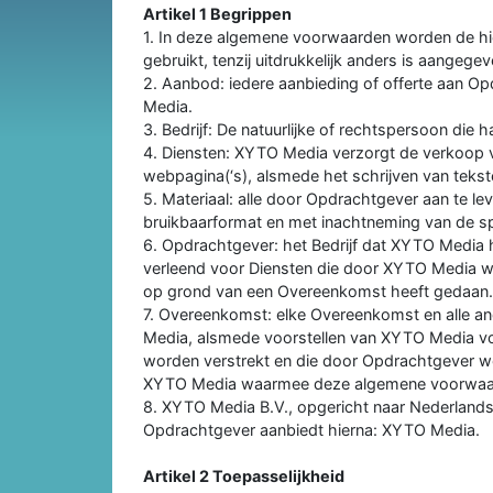
Artikel 1 Begrippen
1. In deze algemene voorwaarden worden de hi
gebruikt, tenzij uitdrukkelijk anders is aangegev
2. Aanbod: iedere aanbieding of offerte aan O
Media.
3. Bedrijf: De natuurlijke of rechtspersoon die h
4. Diensten: XYTO Media verzorgt de verkoop v
webpagina(‘s), alsmede het schrijven van tekst
5. Materiaal: alle door Opdrachtgever aan te le
bruikbaarformat en met inachtneming van de sp
6. Opdrachtgever: het Bedrijf dat XYTO Media 
verleend voor Diensten die door XYTO Media w
op grond van een Overeenkomst heeft gedaan.
7. Overeenkomst: elke Overeenkomst en alle a
Media, alsmede voorstellen van XYTO Media v
worden verstrekt en die door Opdrachtgever w
XYTO Media waarmee deze algemene voorwaard
8. XYTO Media B.V., opgericht naar Nederlands
Opdrachtgever aanbiedt hierna: XYTO Media.
Artikel 2 Toepasselijkheid