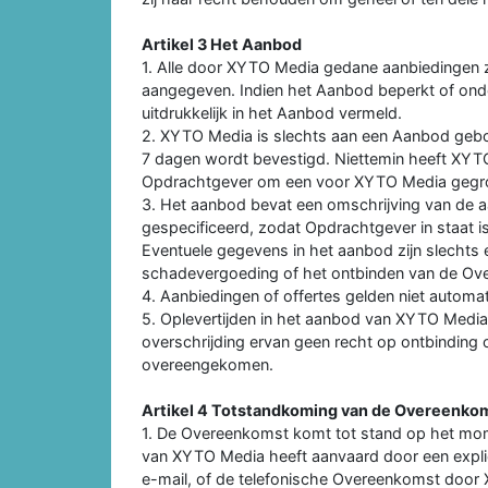
Artikel 3 Het Aanbod
1. Alle door XYTO Media gedane aanbiedingen zijn v
aangegeven. Indien het Aanbod beperkt of onde
uitdrukkelijk in het Aanbod vermeld.
2. XYTO Media is slechts aan een Aanbod gebon
7 dagen wordt bevestigd. Niettemin heeft XYT
Opdrachtgever om een voor XYTO Media gegro
3. Het aanbod bevat een omschrijving van de a
gespecificeerd, zodat Opdrachtgever in staat 
Eventuele gegevens in het aanbod zijn slechts 
schadevergoeding of het ontbinden van de Ov
4. Aanbiedingen of offertes gelden niet autom
5. Oplevertijden in het aanbod van XYTO Media z
overschrijding ervan geen recht op ontbinding o
overeengekomen.
Artikel 4 Totstandkoming van de Overeenko
1. De Overeenkomst komt tot stand op het m
van XYTO Media heeft aanvaard door een expli
e-mail, of de telefonische Overeenkomst door