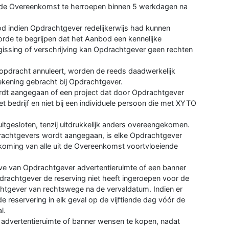
gde Overeenkomst te herroepen binnen 5 werkdagen na
d indien Opdrachtgever redelijkerwijs had kunnen
rde te begrijpen dat het Aanbod een kennelijke
rgissing of verschrijving kan Opdrachtgever geen rechten
opdracht annuleert, worden de reeds daadwerkelijk
rekening gebracht bij Opdrachtgever.
dt aangegaan of een project dat door Opdrachtgever
 bedrijf en niet bij een individuele persoon die met XYTO
itgesloten, tenzij uitdrukkelijk anders overeengekomen.
rachtgevers wordt aangegaan, is elke Opdrachtgever
nakoming van alle uit de Overeenkomst voortvloeiende
ve van Opdrachtgever advertentieruimte of een banner
rachtgever de reserving niet heeft ingeroepen voor de
chtgever van rechtswege na de vervaldatum. Indien er
 reservering in elk geval op de vijftiende dag vóór de
l.
 advertentieruimte of banner wensen te kopen, nadat