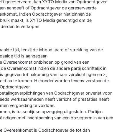
eeft gereserveerd, kan XYTO Media van Opdrachtgever
gen aangeeft of Opdrachtgever de gereserveerde
enkomst. Indien Opdrachtgever niet binnen de
gebruik maakt, is XYTO Media gerechtigd om de
n derden te verkopen
de tijd, tenzij de inhoud, aard of strekking van de
paalde tijd is aangegaan.
e Overeenkomst ontbinden op grond van een
e Overeenkomst indien de andere partij schriftelijk in
 is gegeven tot nakoming van haar verplichtingen en zij
rrect na te komen. Hieronder worden tevens verstaan de
 Opdrachtgever.
betalingsverplichtingen van Opdrachtgever onverlet voor
reeds werkzaamheden heeft verricht of prestaties heeft
omen vergoeding te voldoen.
komen, is tussentijdse opzegging uitgesloten. Partijen
ëindigen met inachtneming van een opzegtermijn van een
n de Overeenkomst is Opdrachtgever de tot dan