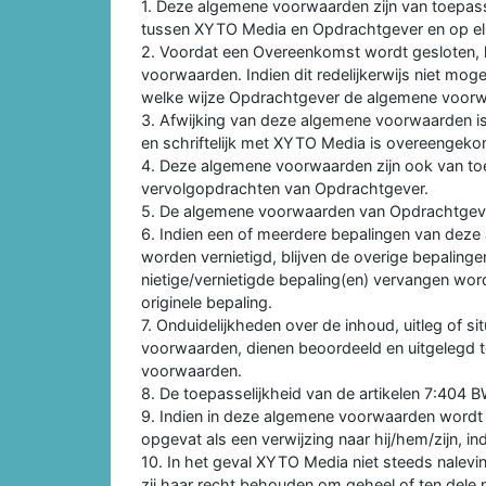
1. Deze algemene voorwaarden zijn van toepa
tussen XYTO Media en Opdrachtgever en op el
2. Voordat een Overeenkomst wordt gesloten, 
voorwaarden. Indien dit redelijkerwijs niet mo
welke wijze Opdrachtgever de algemene voorwa
3. Afwijking van deze algemene voorwaarden is mo
en schriftelijk met XYTO Media is overeengek
4. Deze algemene voorwaarden zijn ook van to
vervolgopdrachten van Opdrachtgever.
5. De algemene voorwaarden van Opdrachtgever
6. Indien een of meerdere bepalingen van deze 
worden vernietigd, blijven de overige bepaling
nietige/vernietigde bepaling(en) vervangen wor
originele bepaling.
7. Onduidelijkheden over de inhoud, uitleg of si
voorwaarden, dienen beoordeeld en uitgelegd 
voorwaarden.
8. De toepasselijkheid van de artikelen 7:404 BW
9. Indien in deze algemene voorwaarden wordt v
opgevat als een verwijzing naar hij/hem/zijn, i
10. In het geval XYTO Media niet steeds nalevi
zij haar recht behouden om geheel of ten del