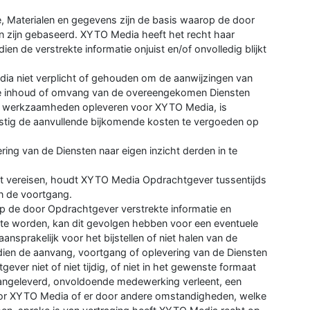
e, Materialen en gegevens zijn de basis waarop de door
 zijn gebaseerd. XYTO Media heeft het recht haar
ien de verstrekte informatie onjuist en/of onvolledig blijkt
edia niet verplicht of gehouden om de aanwijzingen van
de inhoud of omvang van de overeengekomen Diensten
re werkzaamheden opleveren voor XYTO Media, is
ig de aanvullende bijkomende kosten te vergoeden op
ing van de Diensten naar eigen inzicht derden in te
dit vereisen, houdt XYTO Media Opdrachtgever tussentijds
n de voortgang.
op de door Opdrachtgever verstrekte informatie en
nt te worden, kan dit gevolgen hebben voor een eventuele
sprakelijk voor het bijstellen of niet halen van de
ien de aanvang, voortgang of oplevering van de Diensten
ver niet of niet tijdig, of niet in het gewenste formaat
 aangeleverd, onvoldoende medewerking verleent, een
door XYTO Media of er door andere omstandigheden, welke