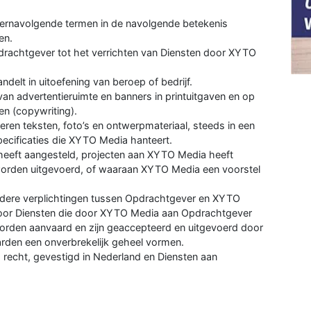
ernavolgende termen in de navolgende betekenis
en.
pdrachtgever tot het verrichten van Diensten door XYTO
andelt in uitoefening van beroep of bedrijf.
an advertentieruimte en banners in printuitgaven en op
en (copywriting).
veren teksten, foto’s en ontwerpmateriaal, steeds in een
ecificaties die XYTO Media hanteert.
heeft aangesteld, projecten aan XYTO Media heeft
orden uitgevoerd, of waaraan XYTO Media een voorstel
ndere verplichtingen tussen Opdrachtgever en XYTO
oor Diensten die door XYTO Media aan Opdrachtgever
orden aanvaard en zijn geaccepteerd en uitgevoerd door
en een onverbrekelijk geheel vormen.
 recht, gevestigd in Nederland en Diensten aan