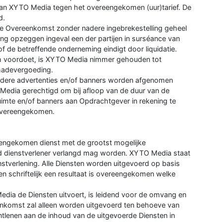
an XYTO Media tegen het overeengekomen (uur)tarief. De
d.
e Overeenkomst zonder nadere ingebrekestelling geheel
ngang opzeggen ingeval een der partijen in surséance van
of de betreffende onderneming eindigt door liquidatie.
ich voordoet, is XYTO Media nimmer gehouden tot
chadevergoeding.
erdere advertenties en/of banners worden afgenomen
Media gerechtigd om bij afloop van de duur van de
imte en/of banners aan Opdrachtgever in rekening te
s overeengekomen.
engekomen dienst met de grootst mogelijke
ed dienstverlener verlangd mag worden. XYTO Media staat
nstverlening. Alle Diensten worden uitgevoerd op basis
 en schriftelijk een resultaat is overeengekomen welke
ia de Diensten uitvoert, is leidend voor de omvang en
eenkomst zal alleen worden uitgevoerd ten behoeve van
lenen aan de inhoud van de uitgevoerde Diensten in