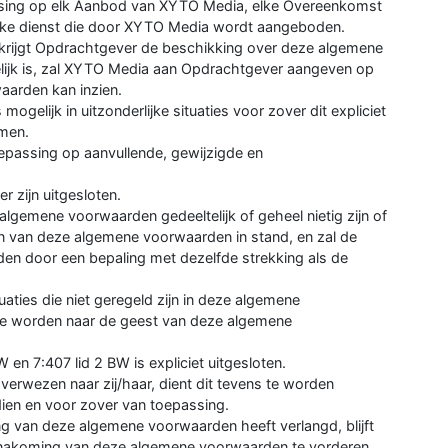
ssing op elk Aanbod van XYTO Media, elke Overeenkomst
ke dienst die door XYTO Media wordt aangeboden.
krijgt Opdrachtgever de beschikking over deze algemene
gelijk is, zal XYTO Media aan Opdrachtgever aangeven op
arden kan inzien.
gelijk in uitzonderlijke situaties voor zover dit expliciet
omen.
epassing op aanvullende, gewijzigde en
 zijn uitgesloten.
algemene voorwaarden gedeeltelijk of geheel nietig zijn of
en van deze algemene voorwaarden in stand, en zal de
den door een bepaling met dezelfde strekking als de
tuaties die niet geregeld zijn in deze algemene
te worden naar de geest van deze algemene
 en 7:407 lid 2 BW is expliciet uitgesloten.
erwezen naar zij/haar, dient dit tevens te worden
ndien en voor zover van toepassing.
ng van deze algemene voorwaarden heeft verlangd, blijft
e nakoming van deze algemene voorwaarden te vorderen.