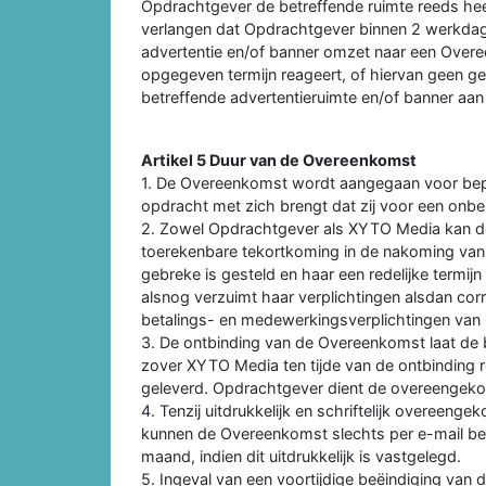
Opdrachtgever de betreffende ruimte reeds h
verlangen dat Opdrachtgever binnen 2 werkda
advertentie en/of banner omzet naar een Overe
opgegeven termijn reageert, of hiervan geen 
betreffende advertentieruimte en/of banner aa
Artikel 5 Duur van de Overeenkomst
1. De Overeenkomst wordt aangegaan voor bepaal
opdracht met zich brengt dat zij voor een onbe
2. Zowel Opdrachtgever als XYTO Media kan d
toerekenbare tekortkoming in de nakoming van d
gebreke is gesteld en haar een redelijke termijn
alsnog verzuimt haar verplichtingen alsdan co
betalings- en medewerkingsverplichtingen van
3. De ontbinding van de Overeenkomst laat de 
zover XYTO Media ten tijde van de ontbinding 
geleverd. Opdrachtgever dient de overeengek
4. Tenzij uitdrukkelijk en schriftelijk overeenge
kunnen de Overeenkomst slechts per e-mail be
maand, indien dit uitdrukkelijk is vastgelegd.
5. Ingeval van een voortijdige beëindiging va