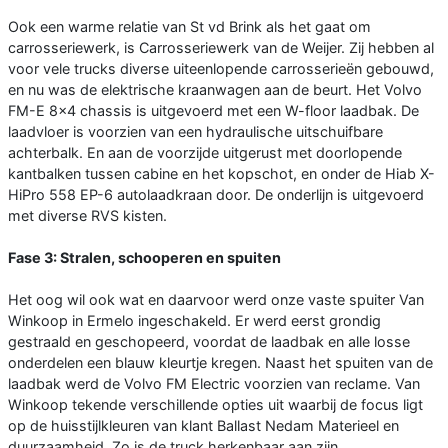
Ook een warme relatie van St vd Brink als het gaat om
carrosseriewerk, is Carrosseriewerk van de Weijer. Zij hebben al
voor vele trucks diverse uiteenlopende carrosserieën gebouwd,
en nu was de elektrische kraanwagen aan de beurt. Het Volvo
FM-E 8x4 chassis is uitgevoerd met een W-floor laadbak. De
laadvloer is voorzien van een hydraulische uitschuifbare
achterbalk. En aan de voorzijde uitgerust met doorlopende
kantbalken tussen cabine en het kopschot, en onder de Hiab X-
HiPro 558 EP-6 autolaadkraan door. De onderlijn is uitgevoerd
met diverse RVS kisten.
Fase 3: Stralen, schooperen en spuiten
Het oog wil ook wat en daarvoor werd onze vaste spuiter Van
Winkoop in Ermelo ingeschakeld. Er werd eerst grondig
gestraald en geschopeerd, voordat de laadbak en alle losse
onderdelen een blauw kleurtje kregen. Naast het spuiten van de
laadbak werd de Volvo FM Electric voorzien van reclame. Van
Winkoop tekende verschillende opties uit waarbij de focus ligt
op de huisstijlkleuren van klant Ballast Nedam Materieel en
duurzaamheid. Zo is de truck herkenbaar aan zijn