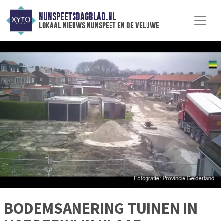
NUNSPEETSDAGBLAD.NL
lokaal nieuws nunspeet en de veluwe
BODEMSANERING TUINEN IN