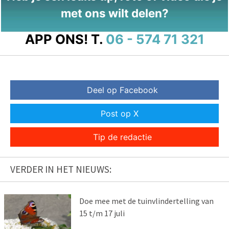
met ons wilt delen?
APP ONS!
T.
06 - 574 71 321
Deel op Facebook
Post op X
Tip de redactie
VERDER IN HET NIEUWS:
Doe mee met de tuinvlindertelling van
15 t/m 17 juli