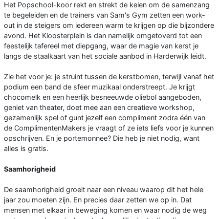
Het Popschool-koor rekt en strekt de kelen om de samenzang
te begeleiden en de trainers van Sam's Gym zetten een work-
out in de steigers om iedereen warm te krijgen op die bijzondere
avond. Het Kloosterplein is dan namelijk omgetoverd tot een
feestelijk tafereel met diepgang, waar de magie van kerst je
langs de staalkaart van het sociale aanbod in Harderwijk leidt.
Zie het voor je: je struint tussen de kerstbomen, terwijl vanaf het
podium een band de sfeer muzikaal onderstreept. Je krijgt
chocomelk en een heerlijk besneeuwde oliebol aangeboden,
geniet van theater, doet mee aan een creatieve workshop,
gezamenlijk spel of gunt jezelf een compliment zodra één van
de ComplimentenMakers je vraagt of ze iets liefs voor je kunnen
opschrijven. En je portemonnee? Die heb je niet nodig, want
alles is gratis.
Saamhorigheid
De saamhorigheid groeit naar een niveau waarop dit het hele
jaar zou moeten zijn. En precies daar zetten we op in. Dat
mensen met elkaar in beweging komen en waar nodig de weg