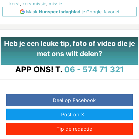
kerst
,
kerstmissie
,
missie
Maak
Nunspeetsdagblad
je Google-favoriet
Heb je een leuke tip, foto of video die je
met ons wilt delen?
APP ONS!
T.
06 - 574 71 321
Deel op Facebook
Post op X
Tip de redactie