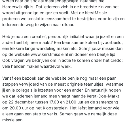
weten naar de sociaal maatschappelijke instanties die
Harderwijk rijk is. Dat iedereen zich in de breedste zin van het
woord uitgenodigd en gezien voelt. Met de KerstMissie
proberen we tenslotte eenzaamheid te bestrijden, voor te zijn en
iedereen de weg te wijzen naar elkaar.
Heb je nou een creatief, persoonlijk initiatief waar je jezelf en een
ander heel blij mee maakt? Een keer samen koken bijvoorbeeld,
een lekkere lange wandeling maken etc. Schrijf jouw missie dan
op de website www.kerstmissie.nl en doneer een beetje tijd.
Ook vragen wij bedrijven om in actie te komen onder het credo:
vele handen maken waardevol werk.
Vanaf een bezoek aan de website ben je nog maar een paar
stappen verwijderd van de meest originele teamuitjes, waarmee
jij en je collega's je inzetten voor een ander. En natuurlijk hopen
we dat iedereen iemand mee vraagt naar de Kerst-Doe-Markt
op 22 december tussen 17.00 en 21.00 uur en de samenzang
om 20.00 uur op het Kloosterplein. Het liefst iemand voor wie
alleen gaan een stap te ver is. Samen gaan we namelijk deze
missie aan!