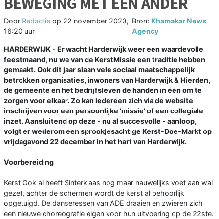
BEWEGING MET EEN ANDER
Door
Redactie
op
22 november 2023,
Bron:
Khamakar News
16:20 uur
Agency
HARDERWIJK - Er wacht Harderwijk weer een waardevolle
feestmaand, nu we van de KerstMissie een traditie hebben
gemaakt. Ook dit jaar slaan vele sociaal maatschappelijk
betrokken organisaties, inwoners van Harderwijk & Hierden,
de gemeente en het bedrijfsleven de handen in één om te
zorgen voor elkaar. Zo kan iedereen zich via de website
inschrijven voor een persoonlijke 'missie' of een collegiale
inzet. Aansluitend op deze - nu al succesvolle - aanloop,
volgt er wederom een sprookjesachtige Kerst-Doe-Markt op
vrijdagavond 22 december in het hart van Harderwijk.
Voorbereiding
Kerst Ook al heeft Sinterklaas nog maar nauwelijks voet aan wal
gezet, achter de schermen wordt de kerst al behoorlijk
opgetuigd. De danseressen van ADE draaien en zwieren zich
een nieuwe choreografie eigen voor hun uitvoering op de 22ste.