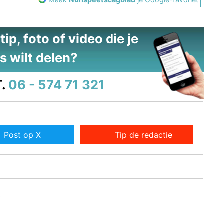
ip, foto of video die je
s wilt delen?
.
06 - 574 71 321
Post op X
Tip de redactie
r