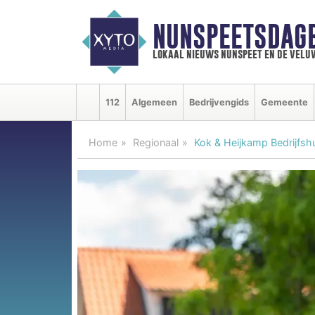
NUNSPEETSDAG
lokaal nieuws nunspeet en de velu
112
Algemeen
Bedrijvengids
Gemeente
Home
Regionaal
Kok & Heijkamp Bedrijfsh