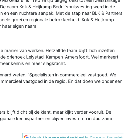
akelaars, is in korte tijd uitgegroeid tot een zelfstandige
De naam Kok & Heijkamp Bedrijfshuisvesting werd in de
nen en een nuchtere aanpak. Met de stap naar BLK & Partners
sionele groei en regionale betrokkenheid. Kok & Heijkamp
er haar eigen naam.
 manier van werken. Hetzelfde team blijft zich inzetten
n de driehoek Lelystad-Kampen-Amersfoort. Wel markeert
meer kennis en meer slagkracht.
Lennard weten. “Specialisten in commercieel vastgoed
.
We
commercieel vastgoed in de regio. En dat doen we onder een
 blijft dicht bij de klant, maar kijkt verder vooruit. De
egionale kennispartner en blijven investeren in duurzame
Maak
Nunspeetsdagblad
je Google-favoriet