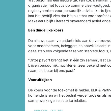
Wat begon als een nieuwe tak van Kok & Heijkamp M
organisatie met focus op commercieel vastgoed. 
regio synoniem voor persoonlijk advies, korte lij
laat het bedrijf zien dat het nu staat voor profes
Makelaars blijft uiteraard onveranderd actief ond
Een duidelijke koers
De nieuwe naam verandert niets aan de vertrouwde
voor ondernemers, beleggers en ontwikkelaars i
deze stap een volgende fase van sterkere focus, 
“Onze payoff brengt het in één zin samen”, laat 
blijven persoonlijk, nuchter en zeer bekend met 
naam die beter bij ons past.”
Vooruitkijken
De koers voor de toekomst is helder. BLK & Partners
komende jaren wil het bedrijf verder groeien als r
samenwerkingen en sterke relaties.
partners
,
kok
,
blk