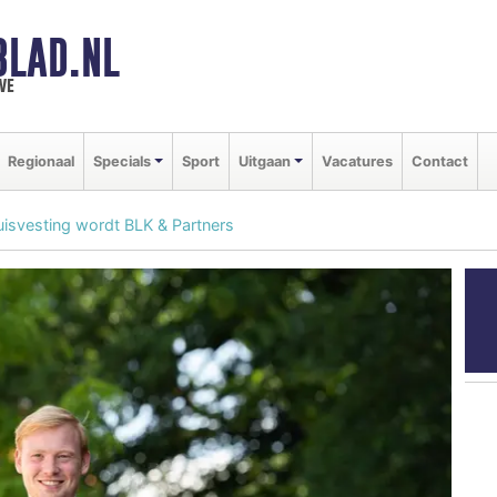
BLAD.NL
we
Regionaal
Specials
Sport
Uitgaan
Vacatures
Contact
uisvesting wordt BLK & Partners