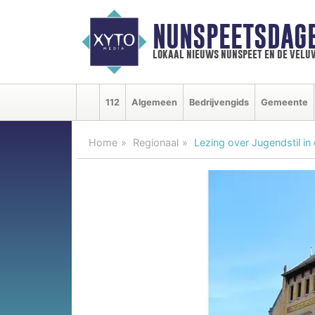
NUNSPEETSDAG
lokaal nieuws nunspeet en de velu
112
Algemeen
Bedrijvengids
Gemeente
Home
Regionaal
Lezing over Jugendstil in