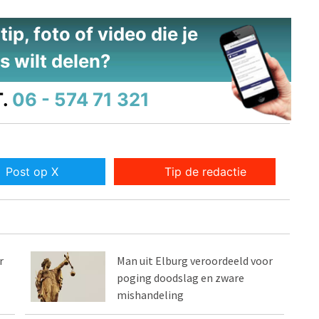
ip, foto of video die je
s wilt delen?
.
06 - 574 71 321
Post op X
Tip de redactie
r
Man uit Elburg veroordeeld voor
poging doodslag en zware
mishandeling