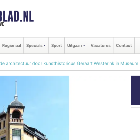
BLAD.NL
we
Regionaal
Specials
Sport
Uitgaan
Vacatures
Contact
 de architectuur door kunsthistoricus Geraart Westerink in Museum