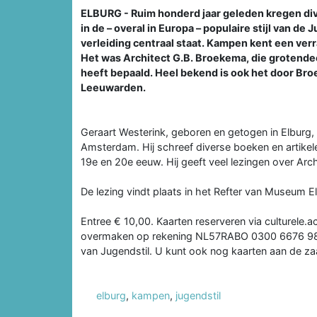
ELBURG - Ruim honderd jaar geleden kregen di
in de – overal in Europa – populaire stijl van de
verleiding centraal staat. Kampen kent een ver
Het was Architect G.B. Broekema, die grotende
heeft bepaald. Heel bekend is ook het door B
Leeuwarden.
Geraart Westerink, geboren en getogen in Elburg
Amsterdam. Hij schreef diverse boeken en artikel
19e en 20e eeuw. Hij geeft veel lezingen over Arc
De lezing vindt plaats in het Refter van Museum E
Entree € 10,00. Kaarten reserveren via culturele.
overmaken op rekening NL57RABO 0300 6676 98, t
van Jugendstil. U kunt ook nog kaarten aan de zaa
elburg
,
kampen
,
jugendstil