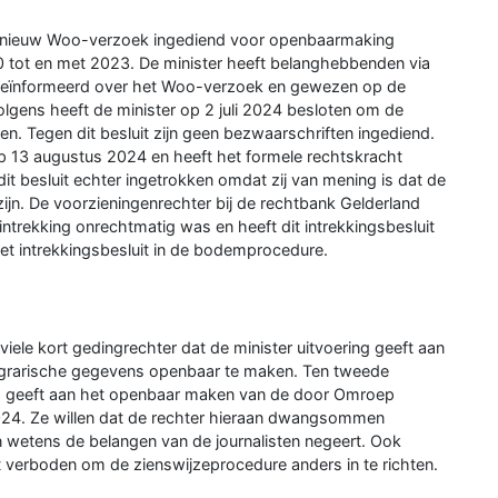
n nieuw Woo-verzoek ingediend voor openbaarmaking
 tot en met 2023. De minister heeft belanghebbenden via
 geïnformeerd over het Woo-verzoek en gewezen op de
olgens heeft de minister op 2 juli 2024 besloten om de
 Tegen dit besluit zijn geen bezwaarschriften ingediend.
op 13 augustus 2024 en heeft het formele rechtskracht
t besluit echter ingetrokken omdat zij van mening is dat de
jn. De voorzieningenrechter bij de rechtbank Gelderland
trekking onrechtmatig was en heeft dit intrekkingsbesluit
et intrekkingsbesluit in de bodemprocedure.
civiele kort gedingrechter dat de minister uitvoering geeft aan
agrarische gegevens openbaar te maken. Ten tweede
ring geeft aan het openbaar maken van de door Omroep
024. Ze willen dat de rechter hieraan dwangsommen
n wetens de belangen van de journalisten negeert. Ook
t verboden om de zienswijzeprocedure anders in te richten.