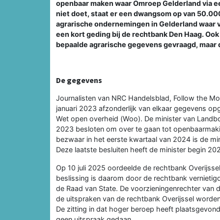
openbaar maken waar Omroep Gelderland via ee
niet doet, staat er een dwangsom op van 50.000
agrarische ondernemingen in Gelderland waar ve
een kort geding bij de rechtbank Den Haag. O
bepaalde agrarische gegevens gevraagd, maar
De gegevens
Journalisten van NRC Handelsblad, Follow the 
januari 2023 afzonderlijk van elkaar gegevens o
Wet open overheid (Woo). De minister van Landbo
2023 besloten om over te gaan tot openbaarmaking
bezwaar in het eerste kwartaal van 2024 is de mi
Deze laatste besluiten heeft de minister begin 20
Op 10 juli 2025 oordeelde de rechtbank Overijssel
beslissing is daarom door de rechtbank vernietigd
de Raad van State. De voorzieningenrechter van 
de uitspraken van de rechtbank Overijssel worden
De zitting in dat hoger beroep heeft plaatsgevo
geen uitspraak gedaan.