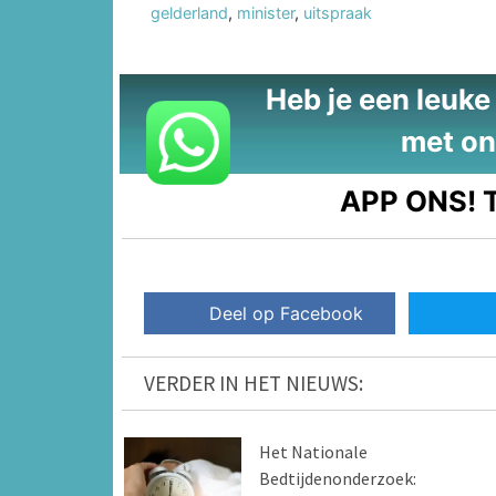
gelderland
,
minister
,
uitspraak
Heb je een leuke t
met on
APP ONS!
T
Deel op Facebook
VERDER IN HET NIEUWS:
Het Nationale
Bedtijdenonderzoek: