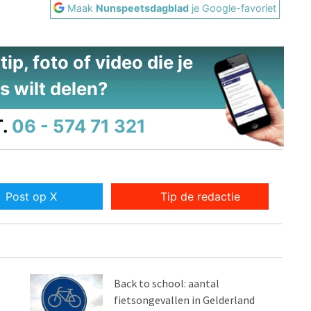
Maak
Nunspeetsdagblad
je Google-favoriet
ip, foto of video die je
s wilt delen?
.
06 - 574 71 321
Post op X
Tip de redactie
Back to school: aantal
fietsongevallen in Gelderland