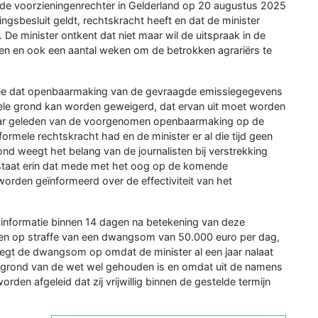
 de voorzieningenrechter in Gelderland op 20 augustus 2025
gsbesluit geldt, rechtskracht heeft en dat de minister
De minister ontkent dat niet maar wil de uitspraak in de
en en ook een aantal weken om de betrokken agrariërs te
 mee dat openbaarmaking van de gevraagde emissiegegevens
ele grond kan worden geweigerd, dat ervan uit moet worden
 jaar geleden van de voorgenomen openbaarmaking op de
 formele rechtskracht had en de minister er al die tijd geen
nd weegt het belang van de journalisten bij verstrekking
staat erin dat mede met het oog op de komende
orden geïnformeerd over de effectiviteit van het
 informatie binnen 14 dagen na betekening van deze
en op straffe van een dwangsom van 50.000 euro per dag,
legt de dwangsom op omdat de minister al een jaar nalaat
op grond van de wet wel gehouden is en omdat uit de namens
worden afgeleid dat zij vrijwillig binnen de gestelde termijn