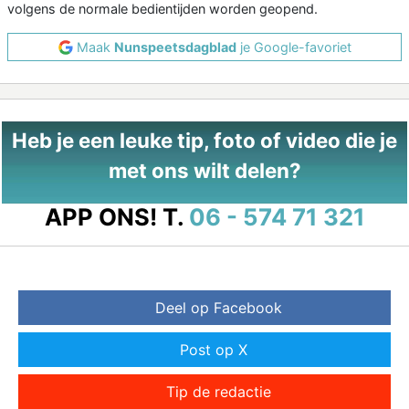
volgens de normale bedientijden worden geopend.
Maak
Nunspeetsdagblad
je Google-favoriet
Heb je een leuke tip, foto of video die je
met ons wilt delen?
APP ONS!
T.
06 - 574 71 321
Deel op Facebook
Post op X
Tip de redactie