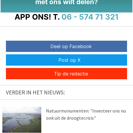
met ons wilt delen?
APP ONS!
T.
06 - 574 71 321
Deel op Facebook
Post op X
Tip de redactie
VERDER IN HET NIEUWS:
Natuurmonumenten: "Investeer ons nu
ook uit de droogtecrisis"