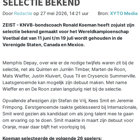
SELECTIE BEKEND
Door
Redactie
op
27 mei 2026, 14:21 uur
Bron:
XYTO Media
ZEIST - KNVB-bondscoach Ronald Koeman heeft zojuist zijn
selectie bekend gemaakt voor het Wereldkampioenschap
Voetbal dat van 11 juni t/m 19 juli wordt gehouden in de
Verenigde Staten, Canada en Mexico.
Memphis Depay, over wie er de nodige twijfels waren zit bij de
selectie, net als Quinten en Jurriën Timber, Marten de Roon,
Mats Wieffer, Justin Kluivert, Guus Til en Crysencio Summerville.
Laatsgenoemde kan mogelijk zijn debuut maken. Met name
Wieffer en en De Roon zaten langdurig niet bij de selectie.
Opvallende afwezigen zijn Stefan de Vrij, Kees Smit en Jeremie
Frimpong. Eerstgenoemde raakte geblesseerd bij Internazionale,
Smit werd gezien als kandidaat om als jong talent mee te gaan
om ervaring op te doen. Smit maakte in maart zijn debuut voor
Oranje, maar daar blijft het voorlopig bij.
Koeman selecteerde de volgende 26 spelers: