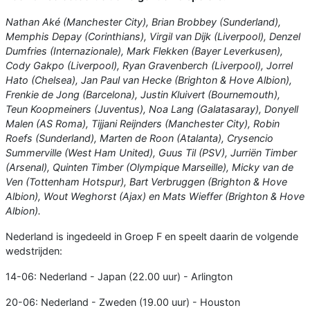
Nathan Aké (Manchester City), Brian Brobbey (Sunderland),
Memphis Depay (Corinthians), Virgil van Dijk (Liverpool), Denzel
Dumfries (Internazionale), Mark Flekken (Bayer Leverkusen),
Cody Gakpo (Liverpool), Ryan Gravenberch (Liverpool), Jorrel
Hato (Chelsea), Jan Paul van Hecke (Brighton & Hove Albion),
Frenkie de Jong (Barcelona), Justin Kluivert (Bournemouth),
Teun Koopmeiners (Juventus), Noa Lang (Galatasaray), Donyell
Malen (AS Roma), Tijjani Reijnders (Manchester City), Robin
Roefs (Sunderland), Marten de Roon (Atalanta), Crysencio
Summerville (West Ham United), Guus Til (PSV), Jurriën Timber
(Arsenal), Quinten Timber (Olympique Marseille), Micky van de
Ven (Tottenham Hotspur), Bart Verbruggen (Brighton & Hove
Albion), Wout Weghorst (Ajax) en Mats Wieffer (Brighton & Hove
Albion).
Nederland is ingedeeld in Groep F en speelt daarin de volgende
wedstrijden:
14-06: Nederland - Japan (22.00 uur) - Arlington
20-06: Nederland - Zweden (19.00 uur) - Houston