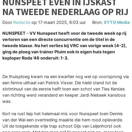
NUNSPEET EVEN IN IJSKAST
NA TWEEDE NEDERLAAG OP RIJ
Door
Redactie
op
17 maart 2025, 6:03 uur
Bron:
XYTO Media
NUNSPEET - VV Nunspeet heeft voor de tweede week op rij
verloren van een directe concurrentie om de titel in de
tweede klasse. Na het verlies bij VRC van vorige week (4-2),
ging de ploeg van trainer Pluim ook in eigen huis tegen
koploper Roda '46 onderuit: 1-3.
De thuisploeg kwam na een kwartier nog wel op voorsprong via
een ferme uithaal van Patrick Visser. Die hield stand tot de
slotminuut van de eerste helft toen een schot van Ties Kersies
van richting werd veranderd en keeper Jardi Niebeek kansloos
was.
Kort na rust liep het helemaal mis voor Nunspeet toen Dennis
van der Wal een overtreding maakte die hem rood opleverde.
Uit de toegekende vrije trap schoot Gijs van Leijenhorst ook