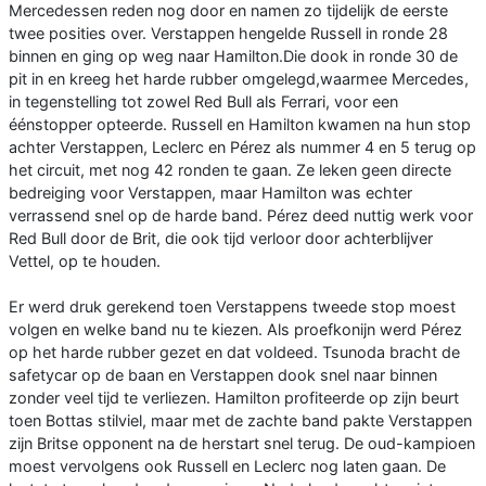
Mercedessen reden nog door en namen zo tijdelijk de eerste
twee posities over. Verstappen hengelde Russell in ronde 28
binnen en ging op weg naar Hamilton.Die dook in ronde 30 de
pit in en kreeg het harde rubber omgelegd,waarmee Mercedes,
in tegenstelling tot zowel Red Bull als Ferrari, voor een
éénstopper opteerde. Russell en Hamilton kwamen na hun stop
achter Verstappen, Leclerc en Pérez als nummer 4 en 5 terug op
het circuit, met nog 42 ronden te gaan. Ze leken geen directe
bedreiging voor Verstappen, maar Hamilton was echter
verrassend snel op de harde band. Pérez deed nuttig werk voor
Red Bull door de Brit, die ook tijd verloor door achterblijver
Vettel, op te houden.
Er werd druk gerekend toen Verstappens tweede stop moest
volgen en welke band nu te kiezen. Als proefkonijn werd Pérez
op het harde rubber gezet en dat voldeed. Tsunoda bracht de
safetycar op de baan en Verstappen dook snel naar binnen
zonder veel tijd te verliezen. Hamilton profiteerde op zijn beurt
toen Bottas stilviel, maar met de zachte band pakte Verstappen
zijn Britse opponent na de herstart snel terug. De oud-kampioen
moest vervolgens ook Russell en Leclerc nog laten gaan. De