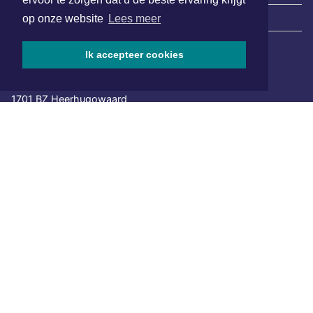
|
Nieuws | Sport | Evenementen
op onze website
Lees meer
Ik accepteer cookies
Hoofdvestiging:
van Benthuizenlaan 1
1701 BZ Heerhugowaard
072 8200 600
redactie@xyto.nl
www.xyto.nl
SOCIAL MEDIA
NIEUWSBRIEF AANMELDEN
Schrijf je in voor onze nieuwsbrief en krijg wekelijks een
samenvatting van alle gebeurtenissen uit jouw regio.
Aanmelden