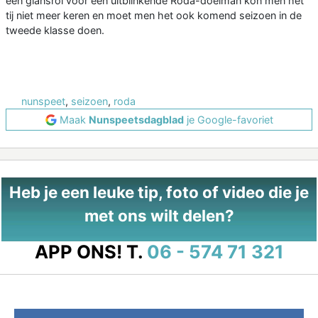
een glansrol voor een uitblinkende Roda-doelman kon men het
tij niet meer keren en moet men het ook komend seizoen in de
tweede klasse doen.
nunspeet
,
seizoen
,
roda
Maak
Nunspeetsdagblad
je Google-favoriet
Heb je een leuke tip, foto of video die je
met ons wilt delen?
APP ONS!
T.
06 - 574 71 321