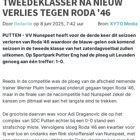
TWEEDEKLASSER NA NIEUW
VERLIES TEGEN RODA '46
Door
Redactie
op
8 juni 2025, 7:42 uur
Bron:
XYTO Media
PUTTEN - VV Nunspeet heeft voor de derde keer dit seizoen
verloren van Roda '46 waardoor de blauw-gelen ook komend
seizoen in de tweede klasse van het zaterdagvoetbal zullen
uitkomen. Op Sportpark Putter Eng had de ploeg uit Leusden
genoeg aan één treffer: 1-0.
Reeds in de competitie was de ploeg van de afscheid nemende
trainer Werner Pluim tweemaal onderuit gegaan tegen Roda '46,
maar in de finale van de nacompetitie had Nunspeet zeker de
kansen om ditmaal wel aan het langste eind te trekken.
De grootste daarvan was voor Adi Draganovic die op het
complex van SDC Putten echter bij een 0-0 stand een
strafschop miste. Vervolgens sloeg Roda '46 een kwartier voor
tij wel toe en ondanks een flink slotoffensief van Nunspeet, met