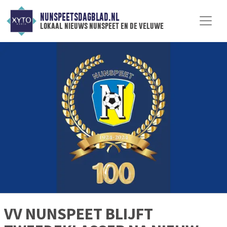
NUNSPEETSDAGBLAD.NL
lokaal nieuws nunspeet en de veluwe
VV NUNSPEET BLIJFT