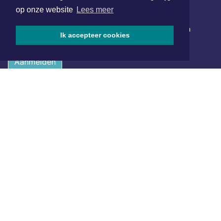
op onze website
Lees meer
NIEUWSBRIEF AANMELDEN
Schrijf je in voor onze nieuwsbrief en krijg wekelijks een
Ik accepteer cookies
samenvatting van alle gebeurtenissen uit jouw regio.
Aanmelden
ONLINE DAGBLADEN
Overige dagbladen in de regio