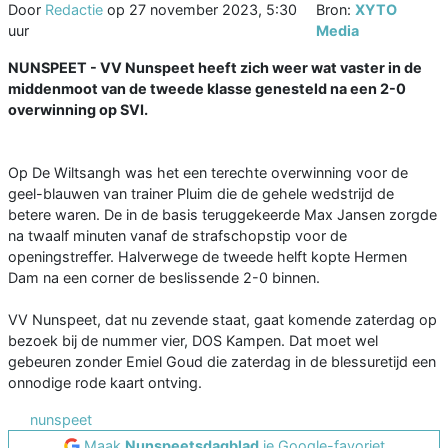
Door
Redactie
op
27 november 2023, 5:30
Bron:
XYTO
uur
Media
NUNSPEET - VV Nunspeet heeft zich weer wat vaster in de
middenmoot van de tweede klasse genesteld na een 2-0
overwinning op SVI.
Op De Wiltsangh was het een terechte overwinning voor de
geel-blauwen van trainer Pluim die de gehele wedstrijd de
betere waren. De in de basis teruggekeerde Max Jansen zorgde
na twaalf minuten vanaf de strafschopstip voor de
openingstreffer. Halverwege de tweede helft kopte Hermen
Dam na een corner de beslissende 2-0 binnen.
VV Nunspeet, dat nu zevende staat, gaat komende zaterdag op
bezoek bij de nummer vier, DOS Kampen. Dat moet wel
gebeuren zonder Emiel Goud die zaterdag in de blessuretijd een
onnodige rode kaart ontving.
nunspeet
Maak
Nunspeetsdagblad
je Google-favoriet