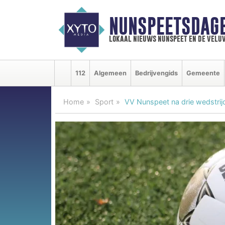
NUNSPEETSDAG
lokaal nieuws nunspeet en de velu
112
Algemeen
Bedrijvengids
Gemeente
Home
Sport
VV Nunspeet na drie wedstri