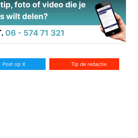
ip, foto of video die je
s wilt delen?
.
06 - 574 71 321
Post op X
Tip de redactie