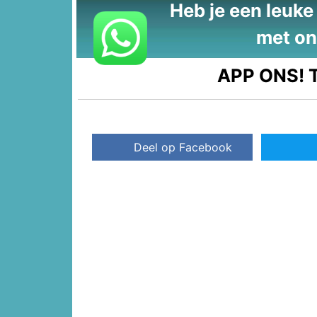
Heb je een leuke t
met on
APP ONS!
T
Deel op Facebook