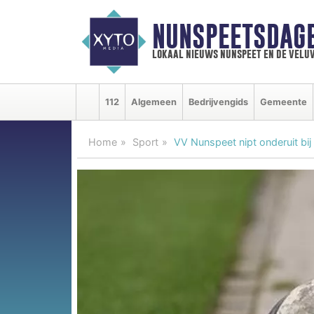
NUNSPEETSDAG
lokaal nieuws nunspeet en de velu
112
Algemeen
Bedrijvengids
Gemeente
Home
Sport
VV Nunspeet nipt onderuit bij