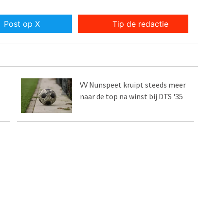
Post op X
Tip de redactie
VV Nunspeet kruipt steeds meer
naar de top na winst bij DTS '35