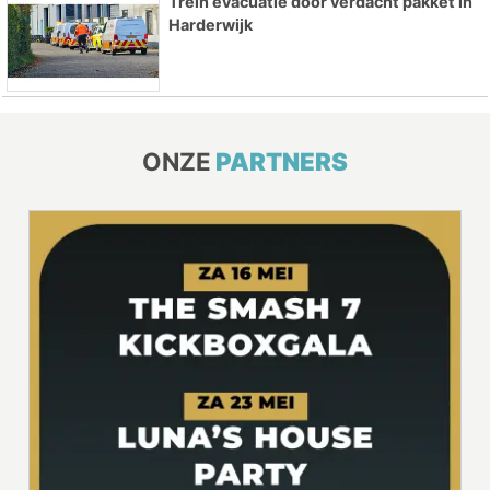
Trein evacuatie door verdacht pakket in
Harderwijk
ONZE
PARTNERS