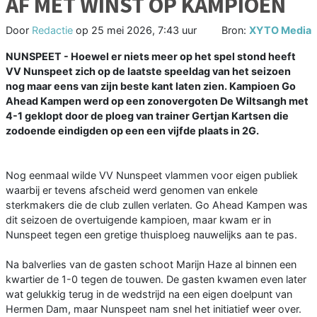
AF MET WINST OP KAMPIOEN
Door
Redactie
op
25 mei 2026, 7:43 uur
Bron:
XYTO Media
NUNSPEET - Hoewel er niets meer op het spel stond heeft
VV Nunspeet zich op de laatste speeldag van het seizoen
nog maar eens van zijn beste kant laten zien. Kampioen Go
Ahead Kampen werd op een zonovergoten De Wiltsangh met
4-1 geklopt door de ploeg van trainer Gertjan Kartsen die
zodoende eindigden op een een vijfde plaats in 2G.
Nog eenmaal wilde VV Nunspeet vlammen voor eigen publiek
waarbij er tevens afscheid werd genomen van enkele
sterkmakers die de club zullen verlaten. Go Ahead Kampen was
dit seizoen de overtuigende kampioen, maar kwam er in
Nunspeet tegen een gretige thuisploeg nauwelijks aan te pas.
Na balverlies van de gasten schoot Marijn Haze al binnen een
kwartier de 1-0 tegen de touwen. De gasten kwamen even later
wat gelukkig terug in de wedstrijd na een eigen doelpunt van
Hermen Dam, maar Nunspeet nam snel het initiatief weer over.