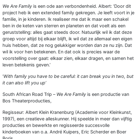
We Are Family
is een ode aan verbondenheid. Albert: ‘Door dit
project heb ik een extended family gekregen. Je leeft voort in je
familie, in je kinderen. Ik realiseer me dat ik maar een schakel
ben in de keten van sterren en planeten en dat voelt als een
geruststelling: alles gaat steeds door. Natuurlijk wil ik dat deze
groep voor altijd bij elkaar blijft, ik wil dat ze allemaal een eigen
huis hebben, dat ze nog gelukkiger worden dan ze nu zijn. Dat
wil ik voor hen betekenen. En dat ook is precies waar de
voorstelling over gaat: elkaar zien, elkaar dragen, en samen het
leven betekenis geven.’
‘
With family you have to be careful: it can break you in two, but
it can also lift you up’
South African Road Trip –
We Are Family
is een productie van
Bos Theaterproducties,
Regisseur: Albert Klein Kranenburg (Academie voor Kleinkunst,
1997), een creatieve alleskunner. Hij speelde in meer dan vijftig
producties en bewerkte en regisseerde succesvolle
kinderboeken van o.a. André Kuipers, Eric Scherder en Boer
Boris.