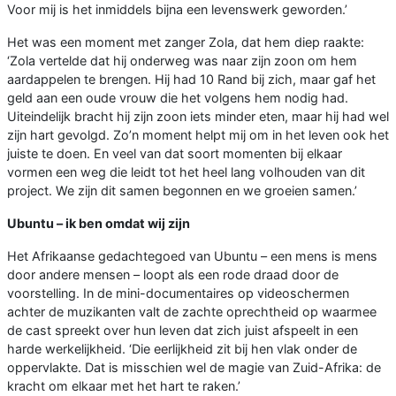
Voor mij is het inmiddels bijna een levenswerk geworden.’
Het was een moment met zanger Zola, dat hem diep raakte:
‘Zola vertelde dat hij onderweg was naar zijn zoon om hem
aardappelen te brengen. Hij had 10 Rand bij zich, maar gaf het
geld aan een oude vrouw die het volgens hem nodig had.
Uiteindelijk bracht hij zijn zoon iets minder eten, maar hij had wel
zijn hart gevolgd. Zo’n moment helpt mij om in het leven ook het
juiste te doen. En veel van dat soort momenten bij elkaar
vormen een weg die leidt tot het heel lang volhouden van dit
project. We zijn dit samen begonnen en we groeien samen.’
Ubuntu – ik ben omdat wij zijn
Het Afrikaanse gedachtegoed van Ubuntu – een mens is mens
door andere mensen – loopt als een rode draad door de
voorstelling. In de mini-documentaires op videoschermen
achter de muzikanten valt de zachte oprechtheid op waarmee
de cast spreekt over hun leven dat zich juist afspeelt in een
harde werkelijkheid. ‘Die eerlijkheid zit bij hen vlak onder de
oppervlakte. Dat is misschien wel de magie van Zuid-Afrika: de
kracht om elkaar met het hart te raken.’