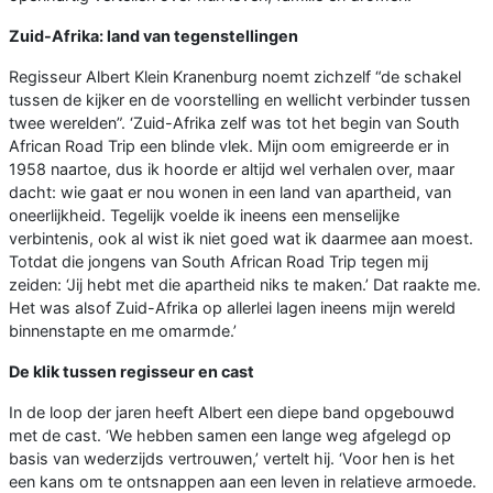
Zuid-Afrika: land van tegenstellingen
Regisseur Albert Klein Kranenburg noemt zichzelf “de schakel
tussen de kijker en de voorstelling en wellicht verbinder tussen
twee werelden”. ‘Zuid-Afrika zelf was tot het begin van South
African Road Trip een blinde vlek. Mijn oom emigreerde er in
1958 naartoe, dus ik hoorde er altijd wel verhalen over, maar
dacht: wie gaat er nou wonen in een land van apartheid, van
oneerlijkheid. Tegelijk voelde ik ineens een menselijke
verbintenis, ook al wist ik niet goed wat ik daarmee aan moest.
Totdat die jongens van South African Road Trip tegen mij
zeiden: ‘Jij hebt met die apartheid niks te maken.’ Dat raakte me.
Het was alsof Zuid-Afrika op allerlei lagen ineens mijn wereld
binnenstapte en me omarmde.’
De klik tussen regisseur en cast
In de loop der jaren heeft Albert een diepe band opgebouwd
met de cast. ‘We hebben samen een lange weg afgelegd op
basis van wederzijds vertrouwen,’ vertelt hij. ‘Voor hen is het
een kans om te ontsnappen aan een leven in relatieve armoede.