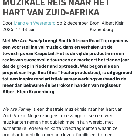
MUZIKALE REIS NAAR HET
HART VAN ZUID-AFRIKA
Door
Marjolein Westerterp
op
2 december
Bron: Albert Klein
2025, 17:48 uur
Kranenburg
Met
We Are Family
brengt South African Road Trip opnieuw
een voorstelling vol muziek, dans en verhalen uit de
townships van Kaapstad. Het is de vijfde productie in een
reeks van succesvolle tournees en markeert het tiende jaar
dat de groep in Nederland optreedt. Wat begon als een
project van Inge Bos (Bos Theaterproducties), is uitgegroeid
tot een inspirerend artistiek samenwerkingsverband in de
meer dan bekwame én betrokken handen van regisseur
Albert Klein Kranenburg.
We Are Family
is een theatrale muziekreis naar het hart van
Zuid-Afrika. Negen zangers, drie zangeressen en twee
muzikanten nemen het publiek mee in hun wereld, met
authentieke liederen en korte videofragmenten waarin ze
openhartig vertellen over hun leven, familie en dromen.