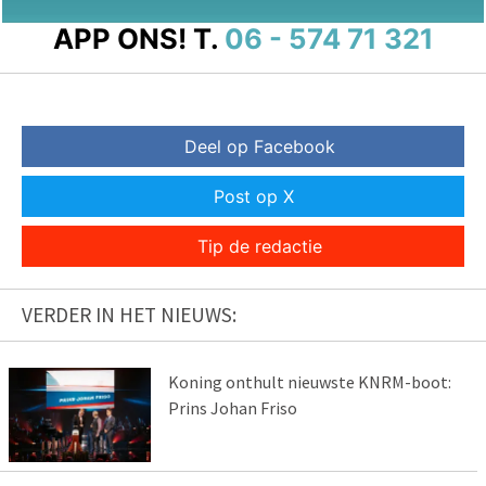
APP ONS!
T.
06 - 574 71 321
Deel op Facebook
Post op X
Tip de redactie
VERDER IN HET NIEUWS:
Koning onthult nieuwste KNRM-boot:
Prins Johan Friso