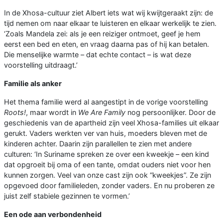
In de Xhosa-cultuur ziet Albert iets wat wij kwijtgeraakt zijn: de
tijd nemen om naar elkaar te luisteren en elkaar werkelijk te zien.
‘Zoals Mandela zei: als je een reiziger ontmoet, geef je hem
eerst een bed en eten, en vraag daarna pas of hij kan betalen.
Die menselijke warmte – dat echte contact – is wat deze
voorstelling uitdraagt.’
Familie als anker
Het thema familie werd al aangestipt in de vorige voorstelling
Roots!
, maar wordt in
We Are Family
nog persoonlijker. Door de
geschiedenis van de apartheid zijn veel Xhosa-families uit elkaar
gerukt. Vaders werkten ver van huis, moeders bleven met de
kinderen achter. Daarin zijn parallellen te zien met andere
culturen: ‘In Suriname spreken ze over een kweekje – een kind
dat opgroeit bij oma of een tante, omdat ouders niet voor hen
kunnen zorgen. Veel van onze cast zijn ook “kweekjes”. Ze zijn
opgevoed door familieleden, zonder vaders. En nu proberen ze
juist zelf stabiele gezinnen te vormen.’
Een ode aan verbondenheid