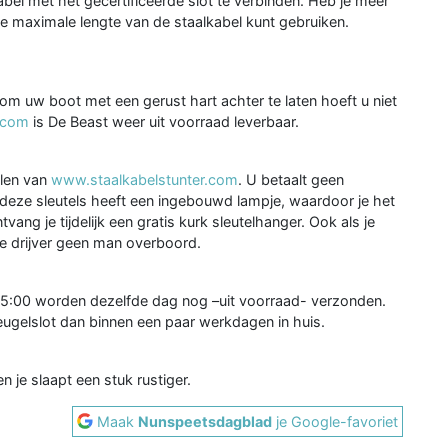
bel met het gecertificeerde slot te verbinden. Heb je meer
 de maximale lengte van de staalkabel kunt gebruiken.
 om uw boot met een gerust hart achter te laten hoeft u niet
.com
is De Beast weer uit voorraad leverbaar.
elen van
www.staalkabelstunter.com
. U betaalt geen
 deze sleutels heeft een ingebouwd lampje, waardoor je het
ang je tijdelijk een gratis kurk sleutelhanger. Ook als je
 de drijver geen man overboord.
 15:00 worden dezelfde dag nog –uit voorraad- verzonden.
beugelslot dan binnen een paar werkdagen in huis.
 je slaapt een stuk rustiger.
Maak
Nunspeetsdagblad
je Google-favoriet