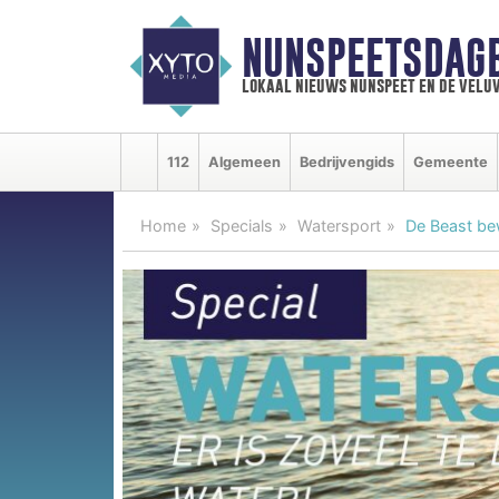
NUNSPEETSDAG
lokaal nieuws nunspeet en de velu
112
Algemeen
Bedrijvengids
Gemeente
Home
Specials
Watersport
De Beast be