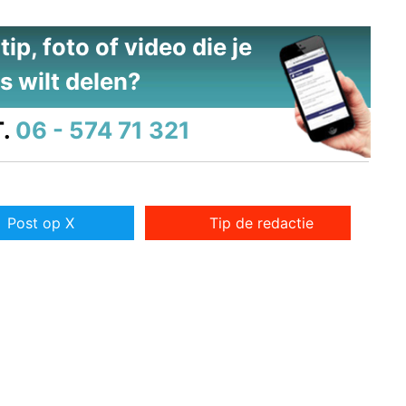
ip, foto of video die je
s wilt delen?
.
06 - 574 71 321
Post op X
Tip de redactie