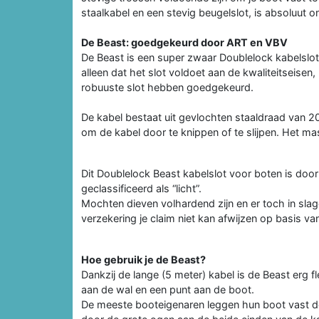
staalkabel en een stevig beugelslot, is absoluut o
De Beast: goedgekeurd door ART en VBV
De Beast is een super zwaar Doublelock kabelslot
alleen dat het slot voldoet aan de kwaliteitseis
robuuste slot hebben goedgekeurd.
De kabel bestaat uit gevlochten staaldraad van 20
om de kabel door te knippen of te slijpen. Het ma
Dit Doublelock Beast kabelslot voor boten is door
geclassificeerd als “licht”.
Mochten dieven volhardend zijn en er toch in slage
verzekering je claim niet kan afwijzen op basis va
Hoe gebruik je de Beast?
Dankzij de lange (5 meter) kabel is de Beast erg f
aan de wal en een punt aan de boot.
De meeste booteigenaren leggen hun boot vast doo