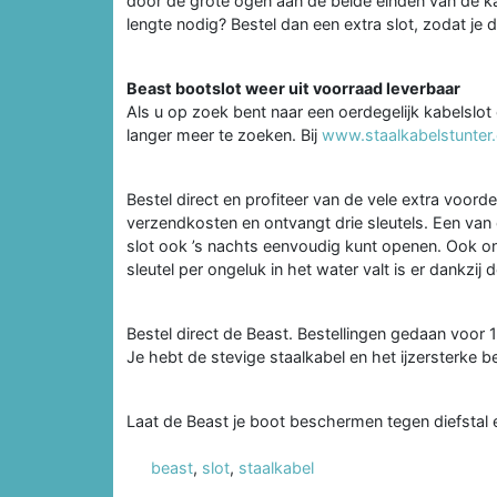
door de grote ogen aan de beide einden van de ka
lengte nodig? Bestel dan een extra slot, zodat je
Beast bootslot weer uit voorraad leverbaar
Als u op zoek bent naar een oerdegelijk kabelslot
langer meer te zoeken. Bij
www.staalkabelstunter
Bestel direct en profiteer van de vele extra voord
verzendkosten en ontvangt drie sleutels. Een van
slot ook ’s nachts eenvoudig kunt openen. Ook ontv
sleutel per ongeluk in het water valt is er dankzij
Bestel direct de Beast. Bestellingen gedaan voor
Je hebt de stevige staalkabel en het ijzersterke 
Laat de Beast je boot beschermen tegen diefstal en
beast
,
slot
,
staalkabel