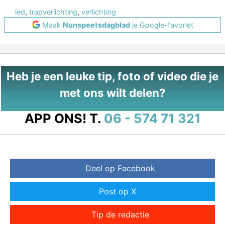
led
,
trapverlichting
,
verlichting
Maak
Nunspeetsdagblad
je Google-favoriet
Heb je een leuke tip, foto of video die je
met ons wilt delen?
APP ONS!
T.
06 - 574 71 321
Deel op Facebook
Post op X
Tip de redactie