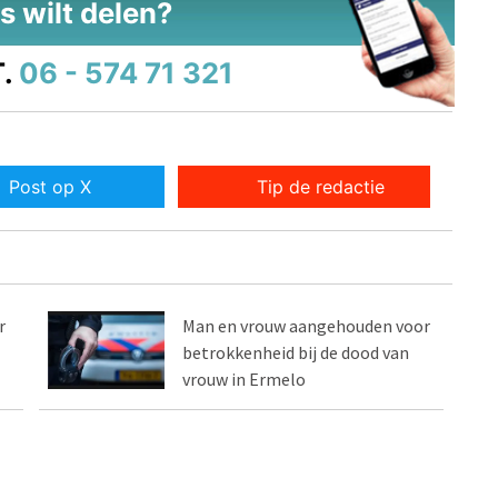
s wilt delen?
.
06 - 574 71 321
Post op X
Tip de redactie
r
Man en vrouw aangehouden voor
betrokkenheid bij de dood van
vrouw in Ermelo