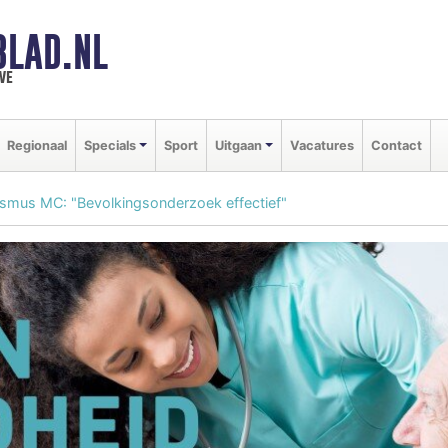
BLAD.NL
we
Regionaal
Specials
Sport
Uitgaan
Vacatures
Contact
smus MC: "Bevolkingsonderzoek effectief"