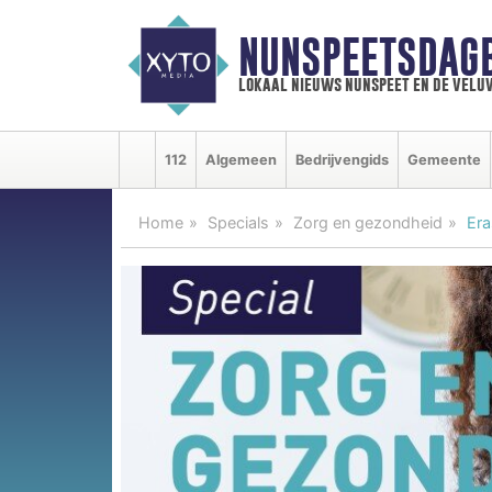
NUNSPEETSDAG
lokaal nieuws nunspeet en de velu
112
Algemeen
Bedrijvengids
Gemeente
Home
Specials
Zorg en gezondheid
Era