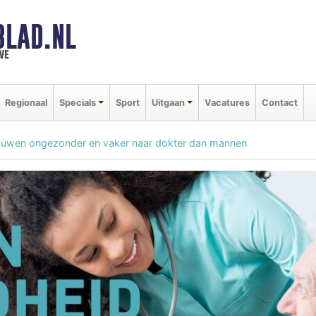
BLAD.NL
we
Regionaal
Specials
Sport
Uitgaan
Vacatures
Contact
uwen ongezonder en vaker naar dokter dan mannen