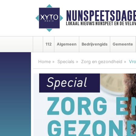
NUNSPEETSDAG
lokaal nieuws nunspeet en de velu
112
Algemeen
Bedrijvengids
Gemeente
Home
Specials
Zorg en gezondheid
Vro