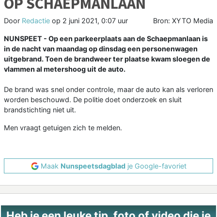
OP SCHAEPMANLAAN
Door
Redactie
op
2 juni 2021, 0:07 uur
Bron: XYTO Media
NUNSPEET - Op een parkeerplaats aan de Schaepmanlaan is
in de nacht van maandag op dinsdag een personenwagen
uitgebrand. Toen de brandweer ter plaatse kwam sloegen de
vlammen al metershoog uit de auto.
De brand was snel onder controle, maar de auto kan als verloren
worden beschouwd. De politie doet onderzoek en sluit
brandstichting niet uit.
Men vraagt getuigen zich te melden.
Maak
Nunspeetsdagblad
je Google-favoriet
Heb je een leuke tip, foto of video die je