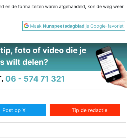
 en de formaliteiten waren afgehandeld, kon de weg weer
Maak
Nunspeetsdagblad
je Google-favoriet
ip, foto of video die je
s wilt delen?
.
06 - 574 71 321
Post op X
Tip de redactie