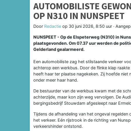
AUTOMOBILISTE GEWON
OP N310 IN NUNSPEET
Door
Redactie
op
30 juni 2026, 8:50 uur
· Aangep
NUNSPEET - Op de Elspeterweg (N310) in Nuns
plaatsgevonden. Om 07.37 uur werden de polit
Gelderland gealarmeerd.
Een automobiliste zag het stilstaande verkeer vo
achterop een werkbus. Door de flinke klap raakt
heeft haar ter plaatse nagekeken. Zij hoefde niet 
onder meer haar hand.
De bestuurder van de werkbus kwam met de schrik
achterzijde, maar kon zijn weg vervolgen. De Audi
bergingsbedrijf Stouwdam afgesleept naar Ermelo
Tijdens de afhandeling van het ongeval regelden 
het verkeer. Eén rijstrook in de richting van Nunsp
verkeershinder ontstond.