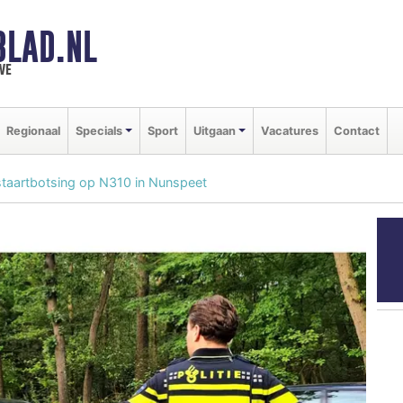
BLAD.NL
we
Regionaal
Specials
Sport
Uitgaan
Vacatures
Contact
staartbotsing op N310 in Nunspeet