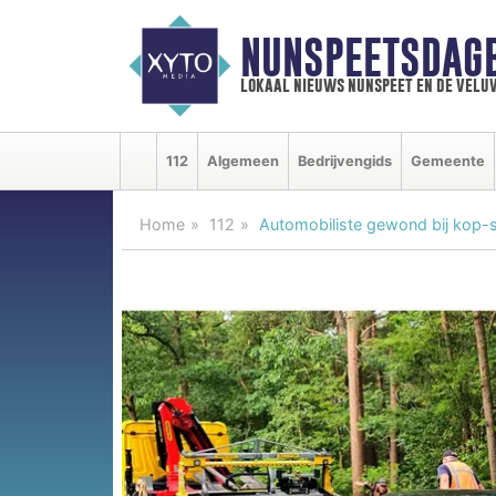
NUNSPEETSDAG
lokaal nieuws nunspeet en de velu
112
Algemeen
Bedrijvengids
Gemeente
Home
112
Automobiliste gewond bij kop-