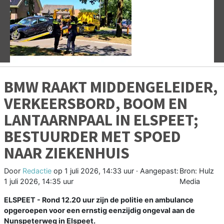
Vorige
V
BMW RAAKT MIDDENGELEIDER,
VERKEERSBORD, BOOM EN
LANTAARNPAAL IN ELSPEET;
BESTUURDER MET SPOED
NAAR ZIEKENHUIS
Door
Redactie
op
1 juli 2026, 14:33 uur
· Aangepast:
Bron: Hulz
1 juli 2026, 14:35 uur
Media
ELSPEET - Rond 12.20 uur zijn de politie en ambulance
opgeroepen voor een ernstig eenzijdig ongeval aan de
Nunspeterweg in Elspeet.