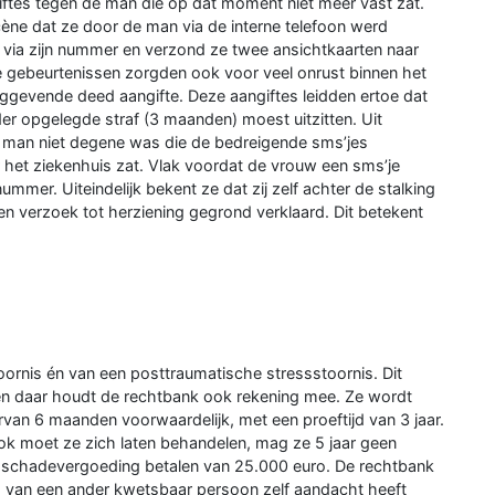
ftes tegen de man die op dat moment niet meer vast zat.
scène dat ze door de man via de interne telefoon werd
 via zijn nummer en verzond ze twee ansichtkaarten naar
ze gebeurtenissen zorgden ook voor veel onrust binnen het
ggevende deed aangifte. Deze aangiftes leidden ertoe dat
er opgelegde straf (3 maanden) moest uitzitten. Uit
e man niet degene was die de bedreigende sms’jes
r het ziekenhuis zat. Vlak voordat de vrouw een sms’je
nummer. Uiteindelijk bekent ze dat zij zelf achter de stalking
n verzoek tot herziening gegrond verklaard. Dit betekent
oornis én van een posttraumatische stressstoornis. Dit
 en daar houdt de rechtbank ook rekening mee. Ze wordt
van 6 maanden voorwaardelijk, met een proeftijd van 3 jaar.
. Ook moet ze zich laten behandelen, mag ze 5 jaar geen
schadevergoeding betalen van 25.000 euro. De rechtbank
g van een ander kwetsbaar persoon zelf aandacht heeft