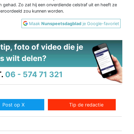
 gehad. Zo zat hij een onverdiende celstraf uit en heeft ze
veroordeeld zou kunnen worden.
Maak
Nunspeetsdagblad
je Google-favoriet
ip, foto of video die je
s wilt delen?
.
06 - 574 71 321
Post op X
Tip de redactie