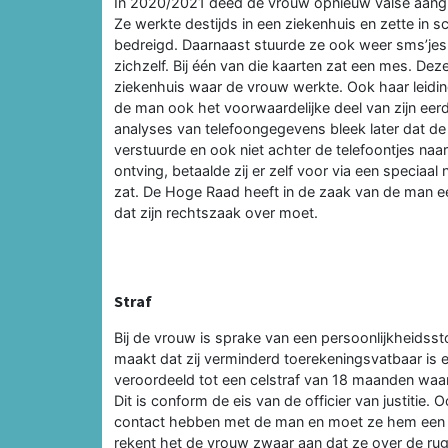
In 2020/2021 deed de vrouw opnieuw valse aangi
Ze werkte destijds in een ziekenhuis en zette in 
bedreigd. Daarnaast stuurde ze ook weer sms’jes
zichzelf. Bij één van die kaarten zat een mes. De
ziekenhuis waar de vrouw werkte. Ook haar leidin
de man ook het voorwaardelijke deel van zijn eerd
analyses van telefoongegevens bleek later dat d
verstuurde en ook niet achter de telefoontjes naa
ontving, betaalde zij er zelf voor via een speciaal 
zat. De Hoge Raad heeft in de zaak van de man ee
dat zijn rechtszaak over moet.
Straf
Bij de vrouw is sprake van een persoonlijkheidsst
maakt dat zij verminderd toerekeningsvatbaar is
veroordeeld tot een celstraf van 18 maanden waar
Dit is conform de eis van de officier van justitie
contact hebben met de man en moet ze hem een 
rekent het de vrouw zwaar aan dat ze over de ru