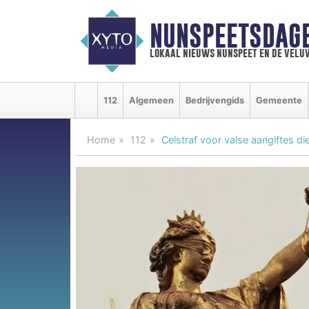
NUNSPEETSDAG
lokaal nieuws nunspeet en de velu
112
Algemeen
Bedrijvengids
Gemeente
Home
112
Celstraf voor valse aangiftes di