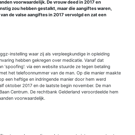
nden voorwaardelijk. De vrouw deed in 2017 en
nstig zou hebben gestalkt, maar die aangiftes waren,
g van de valse aangiftes in 2017 vervolgd en zat een
gz-instelling waar zij als verpleegkundige in opleiding
anvaring hebben gekregen over medicatie. Vanaf dat
‘spoofing’: via een website stuurde ze tegen betaling
f, met het telefoonnummer van de man. Op die manier maakte
ze op een heftige en indringende manier door hem werd
half oktober 2017 en de laatste begin november. De man
r Baan Centrum. De rechtbank Gelderland veroordeelde hem
maanden voorwaardelijk.