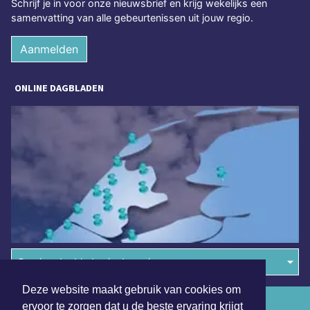
Schrijf je in voor onze nieuwsbrief en krijg wekelijks een
samenvatting van alle gebeurtenissen uit jouw regio.
Aanmelden
ONLINE DAGBLADEN
Overige dagbladen in de regio
Deze website maakt gebruik van cookies om
Algemene voorwaarden
ervoor te zorgen dat u de beste ervaring krijgt