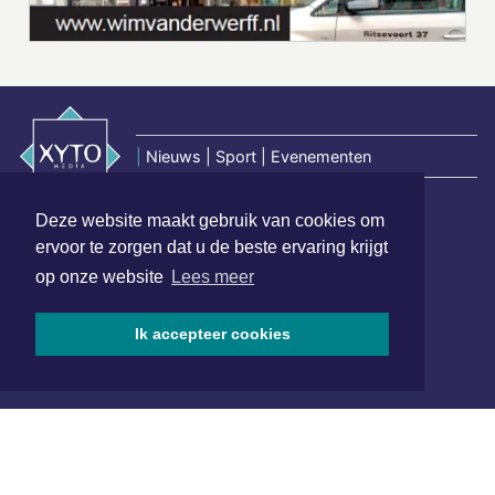
|
Nieuws | Sport | Evenementen
Deze website maakt gebruik van cookies om
Hoofdvestiging:
ervoor te zorgen dat u de beste ervaring krijgt
van Benthuizenlaan 1
op onze website
Lees meer
1701 BZ Heerhugowaard
072 8200 600
Ik accepteer cookies
redactie@xyto.nl
www.xyto.nl
SOCIAL MEDIA