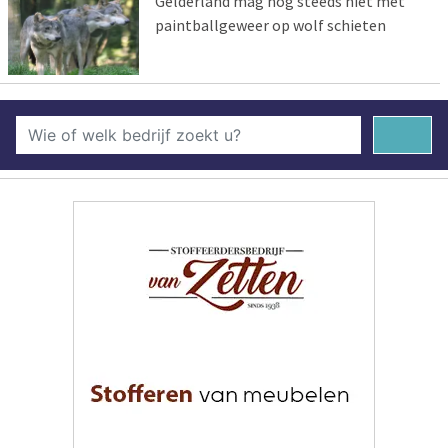
Gelderland mag nog steeds niet met
paintballgeweer op wolf schieten