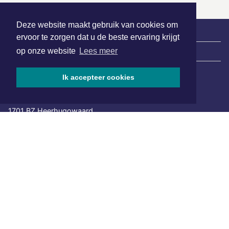
Deze website maakt gebruik van cookies om
ervoor te zorgen dat u de beste ervaring krijgt
op onze website
Lees meer
|
Nieuws | Sport | Evenementen
Ik accepteer cookies
Hoofdvestiging:
van Benthuizenlaan 1
1701 BZ Heerhugowaard
072 8200 600
redactie@xyto.nl
www.xyto.nl
SOCIAL MEDIA
NIEUWSBRIEF AANMELDEN