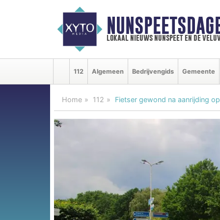
NUNSPEETSDAG
lokaal nieuws nunspeet en de velu
112
Algemeen
Bedrijvengids
Gemeente
Home
112
Fietser gewond na aanrijding o