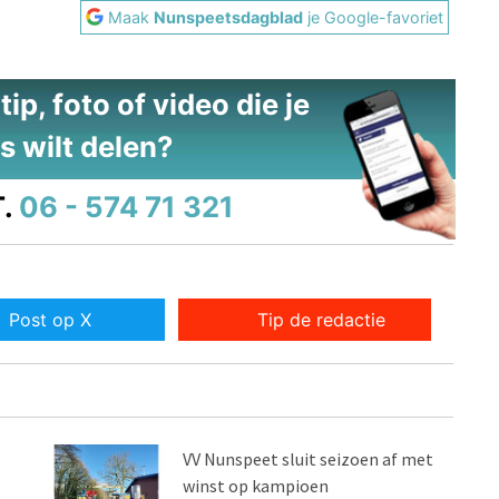
Maak
Nunspeetsdagblad
je Google-favoriet
ip, foto of video die je
s wilt delen?
.
06 - 574 71 321
Post op X
Tip de redactie
VV Nunspeet sluit seizoen af met
winst op kampioen