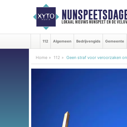
NUNSPEETSDAG
lokaal nieuws nunspeet en de velu
112
Algemeen
Bedrijvengids
Gemeente
Home
112
Geen straf voor veroorzaken o