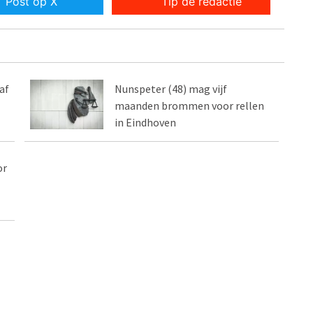
Post op X
Tip de redactie
af
Nunspeter (48) mag vijf
maanden brommen voor rellen
in Eindhoven
or