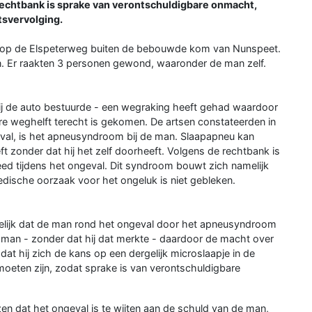
echtbank is sprake van verontschuldigbare onmacht,
tsvervolging.
s op de Elspeterweg buiten de bebouwde kom van Nunspeet.
n. Er raakten 3 personen gewond, waaronder de man zelf.
 hij de auto bestuurde - een wegraking heeft gehad waardoor
ere weghelft terecht is gekomen. De artsen constateerden in
al, is het apneusyndroom bij de man. Slaapapneu kan
 zonder dat hij het zelf doorheeft. Volgens de rechtbank is
eed tijdens het ongeval. Dit syndroom bouwt zich namelijk
edische oorzaak voor het ongeluk is niet gebleken.
elijk dat de man rond het ongeval door het apneusyndroom
 man - zonder dat hij dat merkte - daardoor de macht over
dat hij zich de kans op een dergelijk microslaapje in de
oeten zijn, zodat sprake is van verontschuldigbare
n dat het ongeval is te wijten aan de schuld van de man,