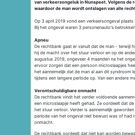
van verkeersongeluk in Nunspeet. Volgens de r
waardoor de man wordt ontslagen van alle rech
Op 3 april 2019 vond een verkeersongeval plaat
Bij het ongeval waren 3 personenauto's betrokke
Apneu
De rechtbank gaat er vanuit dat de man - terwijl
hij de macht over het stuur verloor en op de and
augustus 2019, ongeveer 4 maanden na het ongev
ervoor zorgen dat een persoon microslaapjes heeft
het aannemelijk dat de man al aan dit syndroom l
tijdens een langere periode op. Van een andere m
Verontschuldigbare onmacht
De rechtbank vindt het verder voldoende aannem
een microslaapje heeft gehad. Ze oordeelt dat de
het stuur verloor. Verder is aannemelijk geworden 
periode van het ongeval niet bewust was of had m
onmacht.
De rechtbank oordeelt dat niet kan worden beweze