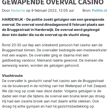
GEWAPENDE OVERVAL CASINO
Door
Redactie
op
9 februari 2022, 12:05 uur
Bron:
Politie.nl
HARDEWIJK - De politie zoekt getuigen van een gewapende
overval. De overval vond dinsdagavond 8 februari plaats aan
de Bruggestraat in Harderwijk. De overval werd gepleegd
door één dader die na de overval op de vlucht sloeg.
Rond 20:30 uur liep een onbekend persoon het casino aan de
Bruggestraat binnen. De overvaller bedreigde een medewerkster
met een wapen. De overvaller ging er daarna met een
geldbedrag vandoor. Niemand raakte gewond. De mensen die
aanwezig waren, worden als getuigen gehoord.
Vluchtroute
De overvaller is gevlucht vanaf het casino aan de Bruggestraat
via de boulevard in de richting van het Wellenpad of het Zeepad.
We zijn nog op zoek naar deze dader. Volgens getuigen is de
dader een man die tijdens de overval een bruine leren jas droeg.
Hij had een zwarte broek aan met daarin witte vlekken. Ook
droeg hij witte gympen en had hij gezichtsbedekking op.