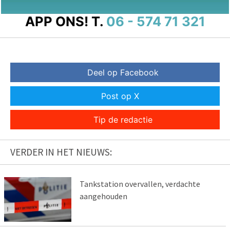
APP ONS!
T.
06 - 574 71 321
Deel op Facebook
Post op X
Tip de redactie
VERDER IN HET NIEUWS:
Tankstation overvallen, verdachte
aangehouden