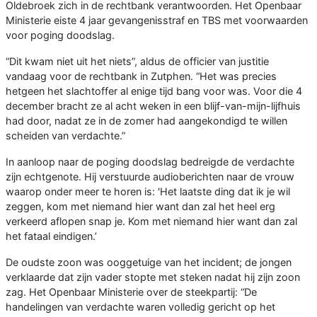
Oldebroek zich in de rechtbank verantwoorden. Het Openbaar
Ministerie eiste 4 jaar gevangenisstraf en TBS met voorwaarden
voor poging doodslag.
“Dit kwam niet uit het niets”, aldus de officier van justitie
vandaag voor de rechtbank in Zutphen. “Het was precies
hetgeen het slachtoffer al enige tijd bang voor was. Voor die 4
december bracht ze al acht weken in een blijf-van-mijn-lijfhuis
had door, nadat ze in de zomer had aangekondigd te willen
scheiden van verdachte.”
In aanloop naar de poging doodslag bedreigde de verdachte
zijn echtgenote. Hij verstuurde audioberichten naar de vrouw
waarop onder meer te horen is: 'Het laatste ding dat ik je wil
zeggen, kom met niemand hier want dan zal het heel erg
verkeerd aflopen snap je. Kom met niemand hier want dan zal
het fataal eindigen.’
De oudste zoon was ooggetuige van het incident; de jongen
verklaarde dat zijn vader stopte met steken nadat hij zijn zoon
zag. Het Openbaar Ministerie over de steekpartij: “De
handelingen van verdachte waren volledig gericht op het