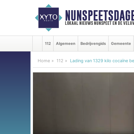
NUNSPEETSDAG
lokaal nieuws nunspeet en de velu
112
Algemeen
Bedrijvengids
Gemeente
Home
112
Lading van 1329 kilo cocaïne b