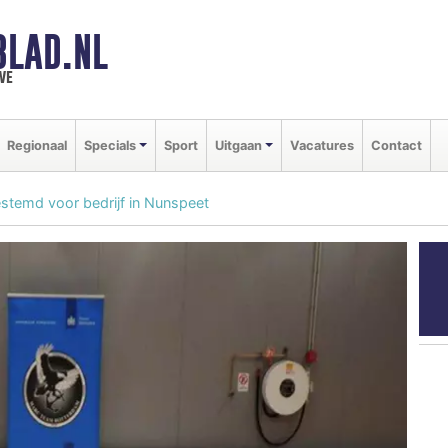
BLAD.NL
we
Regionaal
Specials
Sport
Uitgaan
Vacatures
Contact
estemd voor bedrijf in Nunspeet