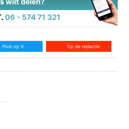
s wilt delen?
.
06 - 574 71 321
Post op X
Tip de redactie