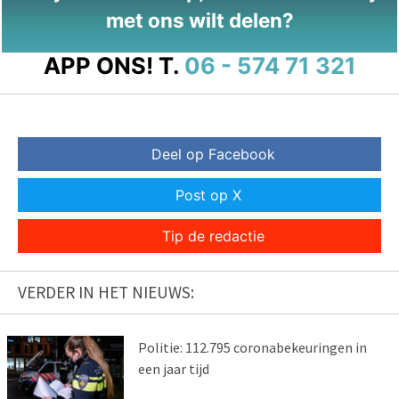
met ons wilt delen?
APP ONS!
T.
06 - 574 71 321
Deel op Facebook
Post op X
Tip de redactie
VERDER IN HET NIEUWS:
Politie: 112.795 coronabekeuringen in
een jaar tijd