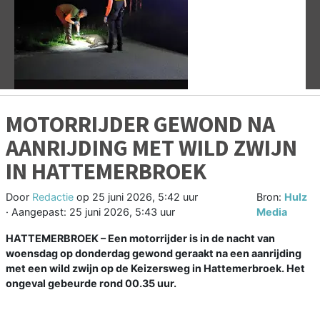
Vorige
V
MOTORRIJDER GEWOND NA
AANRIJDING MET WILD ZWIJN
IN HATTEMERBROEK
Door
Redactie
op
25 juni 2026, 5:42 uur
Bron:
Hulz
· Aangepast:
25 juni 2026, 5:43 uur
Media
HATTEMERBROEK – Een motorrijder is in de nacht van
woensdag op donderdag gewond geraakt na een aanrijding
met een wild zwijn op de Keizersweg in Hattemerbroek. Het
ongeval gebeurde rond 00.35 uur.