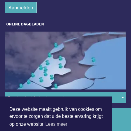
Aanmelden
ONLINE DAGBLADEN
Overige dagbladen in de regio
Deze website maakt gebruik van cookies om
Algemene voorwaarden
ervoor te zorgen dat u de beste ervaring krijgt
op onze website
Lees meer
Disclaimer