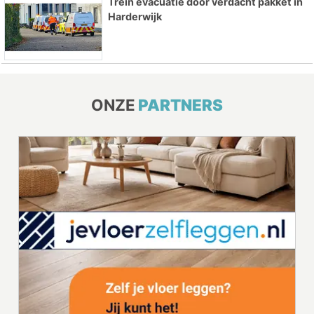
Trein evacuatie door verdacht pakket in
Harderwijk
ONZE
PARTNERS