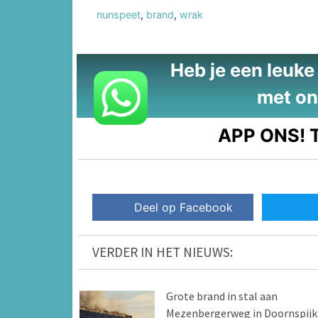
nunspeet
,
brand
,
wrak
Heb je een leuke t
met on
APP ONS!
T
Deel op Facebook
VERDER IN HET NIEUWS:
Grote brand in stal aan
Mezenbergerweg in Doornspijk