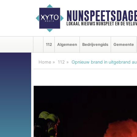
NUNSPEETSDAG
lokaal nieuws nunspeet en de velu
112
Algemeen
Bedrijvengids
Gemeente
Home
112
Opnieuw brand in uitgebrand a