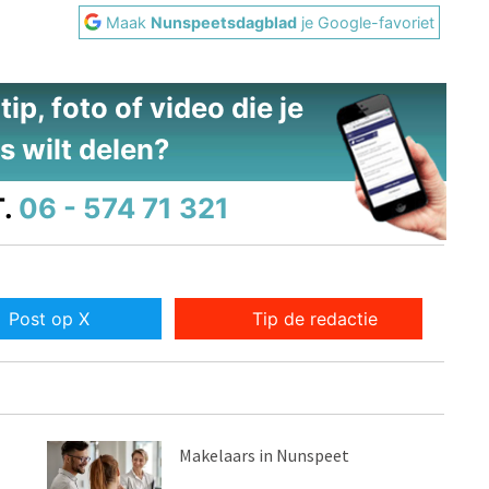
Maak
Nunspeetsdagblad
je Google-favoriet
ip, foto of video die je
s wilt delen?
.
06 - 574 71 321
Post op X
Tip de redactie
Makelaars in Nunspeet